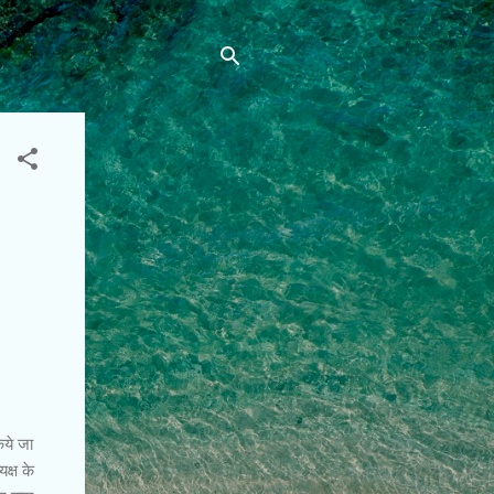
िये जा
क्ष के