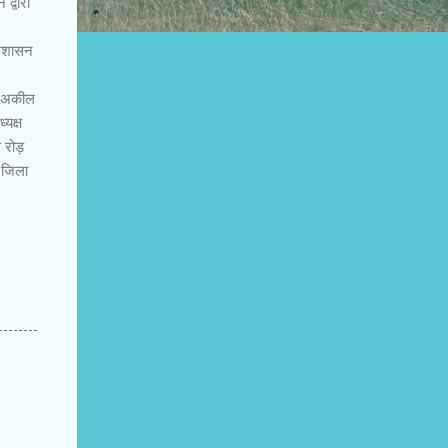
द्वारा
्रशासन
व, अकील
्यक्ष
 रोड़
ल जिला