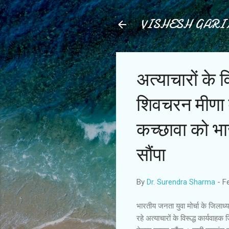
VISHESH GAR
अत्याचारों के 
शिवचरन मीणा 
कच्छावा को भाज
सौंपा
By
Dr. Surendra Sharma
-
F
भारतीय जनता युवा मोर्चा के जिलाध्
रहे अत्याचारों के विरूद्ध कार्यव