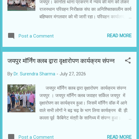
जयपुर। कानोता थाना प्रकरण में न्याय की मांग को लेकर
था। जानकारी के मुताबिक परिवादी का कलेक्ट्रेट...
राजस्थान परिवहन निरीक्षक संघ का अनिश्चितकालीन कार्य
बहिष्कार मंगलवार को भी जारी रहा। परिवहन कार्यालय,
जगतपुरा में प्रदेशभर से करीब 100 परिवहन निरीक्षक एवं
उपनिरीक्षक एकत्रित हुए और आंदोलन की आगामी रणनीति
READ MORE
Post a Comment
पर चर्चा की। संघ ने निर्णय लिया कि परिवहन निरीक्षक
नवल किशोर मीणा के साथ कथित मारपीट एवं दुर्व्यवहार
मामले में निष्पक्ष जांच, दोषियों पर कानूनी कार्रवाई और
जयपुर मॉर्निंग क्लब द्वारा वृक्षारोपण कार्यक्रम संपन्न
प्राथमिकी दर्ज होने तक कार्य बहिष्कार जारी रहेगा। इस
दौरान राजस्थान परिवहन मंत्रालयिक कर्मचारी संघ ने भी
By
Dr. Surendra Sharma
-
July 27, 2026
आंदोलन को समर्थन देते हुए परिवहन एवं सड़क सुरक्षा
विभाग के आयुक्त को ज्ञापन सौंपा। संघ ने विभागीय
जयपुर मॉर्निंग क्लब द्वारा वृक्षारोपण कार्यक्रम संपन्न
अधिकारियों-कर्मचारियों की सुरक्षा, सम्मान और भयमुक्त
जयपुर । जयपुर मॉर्निंग क्लब जवाहर सर्किल जयपुर में
कार्य वातावरण सुनिश्चित करने की मांग की। परिवहन
वृक्षारोपण का कार्यक्रम हुआ। जिसमें मॉर्निंग वॉक में आने
निरीक्षक संघ ने कहा कि यह मामला केवल एक अधिकारी
वाले सभी लोगों ने बढ़ चढ़ के भाग लिया कार्यक्रम बी. ड़ी.
का नहीं, बल्कि पूरे परिवहन विभाग के कर्मचारियों के सम्मान
कल्ला पूर्व कैबिनेट मंत्री के सानिध्य में संपन्न हुआ।
और सुरक्षा से जुड़ा है। न्याय मिलने तक आंदोलन और
वृक्षारोपण कार्यक्रम में राम सिंह चंदलाई अध्यक्ष राजपूत
कार्य बहिष्कार जारी रख...
सभा जयपुर एवं गजानंद मीणा पूर्व कमिश्नर इनकम
READ MORE
Post a Comment