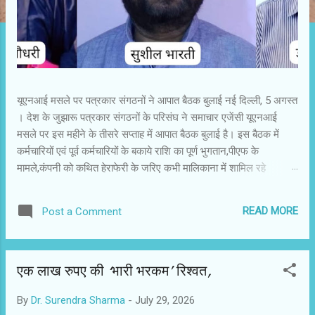
यूएनआई मसले पर पत्रकार संगठनों ने आपात बैठक बुलाई नई दिल्ली, 5 अगस्त
। देश के जुझारू पत्रकार संगठनों के परिसंघ ने समाचार एजेंसी यूएनआई
मसले पर इस महीने के तीसरे सप्ताह में आपात बैठक बुलाई है। इस बैठक में
कर्मचारियों एवं पूर्व कर्मचारियों के बकाये राशि का पूर्ण भुगतान,पीएफ के
मामले,कंपनी को कथित हेराफेरी के जरिए कभी मालिकाना में शामिल रहे
स्टेट्समैन को ओने पौने में हस्तांतरित करने, यूएनआई में निवेश किए गए राशि
की वैधता,हाल में दिल्ली उच्च न्यायालय के आदेश पर खाली कराए गए सरकारी
READ MORE
Post a Comment
जमीन पर यूएनआई के मौजूदा प्रबंधन द्वारा किए गए अवैध निर्माण आदि मुद्दों पर
गहन चर्चा होगी एवं आंदोलन की अग्रिम रूप रेखा तैयार की जाएगी। यह
जानकारी सार्क जर्नलिस्ट फोरम के अंतर्राष्ट्रीय अध्यक्ष सुशील भारती,पत्रकार
एक लाख रुपए की ‘भारी भरकम’ रिश्वत,
संगठनों के परिसंघ के अध्यक्ष डॉ.सुरेंद्र शर्मा एवं सेव यूएनआई मूवमेंट के कानूनी
प्रकोष्ठ के वरिष्ठ सदस्य एवं दिल्ली उच्च न्यायालय के अधिवक्ता अरविंद कुमार
By
Dr. Surendra Sharma
-
July 29, 2026
चौधरी ने आज यहां दी। श्री भारती ने कहा है,कि संगठन इन संपूर्ण गतिविधियों