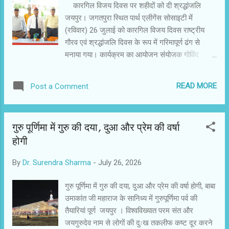
कारगिल विजय दिवस पर शहीदों को दी श्रद्धांजलि
जयपुर। जगतपुरा स्थित पार्थ एलीगेंस सोसाइटी में
(रविवार) 26 जुलाई को कारगिल विजय दिवस राष्ट्रीय
गौरव एवं श्रद्धांजलि दिवस के रूप में गरिमापूर्ण ढंग से
मनाया गया। कार्यक्रम का आयोजन संयोजक गोविंद
प्रसाद जिंदल के नेतृत्व में अंकित सक्सेना एवं समस्त पार्थ
एलीगेंस परिवार द्वारा किया गया। कार्यक्रम में ऑपरेशन
READ MORE
Post a Comment
विजय के वीर योद्धा सूबेदार चंदा लाल जाट (सेना मेडल),
राजकुमार सक्सेना (विशेष सेवा मेडल) सहित थल सेना,
नौसेना, वायुसेना, पुलिस, रेलवे एवं विभिन्न विभागों के
गुरु पूर्णिमा में गुरु की दया, दुआ और प्रेम की वर्षा
विशिष्ट अतिथि उपस्थित रहे। नौसेना से ऑपरेशन तलवार
होगी
के कैप्टन बृजेंद्र सिंह एवं चीफ पेटी ऑफिसर एस.आर.
शर्मा तथा वायुसेना से ऑपरेशन सफेद सागर के सार्जेंट
By
Dr. Surendra Sharma
-
July 26, 2026
प्रताप सिंह सैनी सहित अन्य अतिथियों ने अपने प्रेरक
विचार साझा किए। वक्ताओं ने कहा कि वर्ष 1999 में
गुरु पूर्णिमा में गुरु की दया, दुआ और प्रेम की वर्षा होगी, बाबा
भारतीय सेना के वीर जवानों ने अदम्य साहस और पराक्रम
उमाकांत जी महाराज के सानिध्य में गुरुपूर्णिमा पर्व की
का परिचय देते हुए कारगिल युद्ध में विजय हासिल की।
तैयारियां पूर्ण जयपुर । विश्वविख्यात परम संत और
शहीदों का त्याग और बलिदान सदैव देशवासियों के लिए
जयगुरुदेव नाम से लोगों की दुःख तकलीफ कष्ट दूर करने
प्रेरणास्रोत रहेगा। सेवानिवृत्त सैन्य अधिकारी राजकुमार