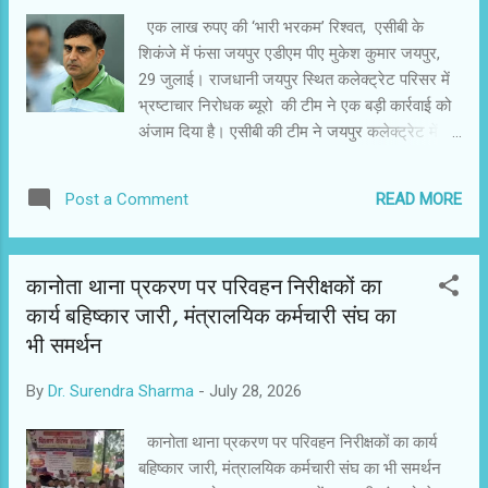
पर अरसे से नजर रख रहा था,उम्मीद की जा रही थी,कि सभी चीजें संस्थान एवं
एक लाख रुपए की ‘भारी भरकम’ रिश्वत, एसीबी के
क...
शिकंजे में फंसा जयपुर एडीएम पीए मुकेश कुमार जयपुर,
29 जुलाई। राजधानी जयपुर स्थित कलेक्ट्रेट परिसर में
भ्रष्टाचार निरोधक ब्यूरो की टीम ने एक बड़ी कार्रवाई को
अंजाम दिया है। एसीबी की टीम ने जयपुर कलेक्ट्रेट में
तैनात अतिरिक्त जिला कलेक्टर-पूर्व के निजी सहायक
मुकेश कुमार को 1 लाख रुपये की घूस लेते रंगे हाथों ट्रैप
READ MORE
Post a Comment
कर गिरफ्तार कर लिया। आरोपी पीए ने पीड़ित से बकाया
बिल पास कराने और फाइल को आगे बढ़ाने की एवज में यह
मोटी रकम रिश्वत के रूप में मांगी थी। प्रशासनिक पावर
कानोता थाना प्रकरण पर परिवहन निरीक्षकों का
सेंटर माने जाने वाले कलेक्ट्रेट के भीतर हुई इस कार्रवाई
कार्य बहिष्कार जारी, मंत्रालयिक कर्मचारी संघ का
से कलेक्ट्रेट परिसर के अधिकारियों, कर्मचारियों और
भी समर्थन
आमजन में हड़कंप मच गया। एसीबी की यह कार्रवाई
डीआईजी डॉ. रामेश्वर सिंह के सुपरविजन में एएसपी
By
Dr. Surendra Sharma
-
July 28, 2026
सुनील सिहाग के नेतृत्व में पूरी सतर्कता के साथ अंजाम दी
गई। *बिल पास कराने के एवज में मांगे 1 लाख:* जयपुर
कानोता थाना प्रकरण पर परिवहन निरीक्षकों का कार्य
कलेक्ट्रेट में घटित इस भ्रष्टाचार के मामले में पीड़ित
बहिष्कार जारी, मंत्रालयिक कर्मचारी संघ का भी समर्थन
परिवादी ने परेशान होकर एसीबी का दरवाजा खटखटाया