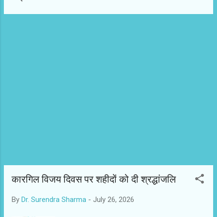
टैक्स, मारकंडेय सिंह चौहान, संतोष शर्मा , भंवरलाल स्वामी
, ताराचंद चौधरी, तेजराम गांधी, प्रेम शर्मा, वीरभान मीणा,
राय सिंह गोदारा एवं रामेश्वर नेता सांगानेर, राज बहादुर
सिंह गौड़ भी मौजूद रहे।
कारगिल विजय दिवस पर शहीदों को दी श्रद्धांजलि
By
Dr. Surendra Sharma
-
July 26, 2026