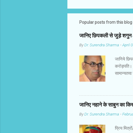
Popular posts from this blog
जानिए छिपकली से जुड़े शगु
By
Dr. Surendra Sharma
-
April 
जानिये छिप
करोड़पति। 
सामान्यतया
गिरगिट कहा
अनुसार छिप
पुरुष के श
शुभ माना ज
जानिए नहाने के साबुन का कि
छिपकली तथा
By
Dr. Surendra Sharma
-
Februa
मां लक्ष्मी
जिससे हमार
प्रिय मित्र
एक जीव हैं 