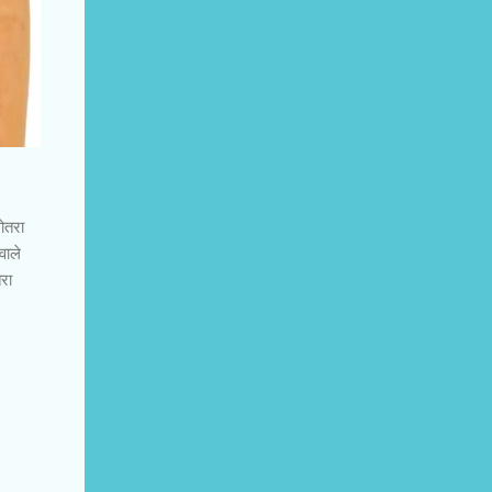
लोतरा
वाले
तरा
।