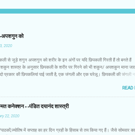
न-अपशगुन को
03, 2020
कली से जुड़े शगुन अपशगुन को शरीर के इन अंगों पर यदि छिपकली गिरती हैं तो बनते हैं
शकुन शास्त्र के अनुसार छिपकली के शरीर पर गिरने को भी शकुन/ अपशकुन माना जाता
 दो प्रकार की छिपकलियां पाई जाती है, एक जंगली और एक घरेलू। छिपकली की जंगली 
 जाता है जबकि घरों में पाई जाने वाली छिपकली घरेलू छिपकली कही जाती है। शकुन शास्
READ
कली के शरीर पर गिरने को भी शकुन/अपशकुन माना जाता है। स्त्री के शरीर के बायें भ
रीर के दाहिनी तरफ गिरना ठीक होता है। इसी प्रकार छिपकली का नीचे से ऊपर की ओर 
ाता है। ऊपर से नीचे की ओर गिरना अच्छा नहीं होता। रविवार या मंगलवार को लाल रंग 
स्मत कनेक्शन--पंडित दयानंद शास्त्री
 शनिवार को काले रंग की छिपकली से कम हानि होती है। ✍🏻✍🏻🌷🌷👉🏻👉🏻 छिपकली हो
ry 22, 2020
 का प्रतीक -- घर में छिपकली देखकर हम उसे भगाने लगते हैं, लेकिन वो कोई ऐसा जीव नहीं 
ा कुछ नुकसान होता है। वैसे घर में छिपकली का दिखा जाना एक सामान्य-सी बात है। ये म
ों/पाठकों,ज्योतिष में सप्ताह का हर दिन ग्रहों के हिसाब से तय किया गए हैं। जैसे सोमवार क
किंतु जीव-जंतुओं और मनुष्य को प्रकृति का एक अहम हिस्स...