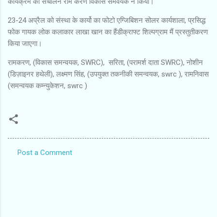
कार्यक्रम का संचालन राम करण विकास समंवयक ने किया।
23-24 अप्रैल को संस्था के कार्यो का फोटो एग्जिबिशन सोलर कार्यशाला, प्रसिद्ध
फोक गायक लोक कलाकार लाखा खान का हैंडीक्राफ्ट शिल्पग्राम मैं प्रस्तुतीकरण
किया जाएगा।
रामकरण, (विकास समन्वयक, SWRC), सरिता, (परामर्श दाता SWRC), नोशीन
(डिज़ाइनर हथेली), लक्ष्मण सिंह, (उपयुक्त तकनीकी समन्वयक, swrc ), रामनिवास
(समन्वयक कम्न्युकेशन, swrc )
Post a Comment
C
o
m
m
e