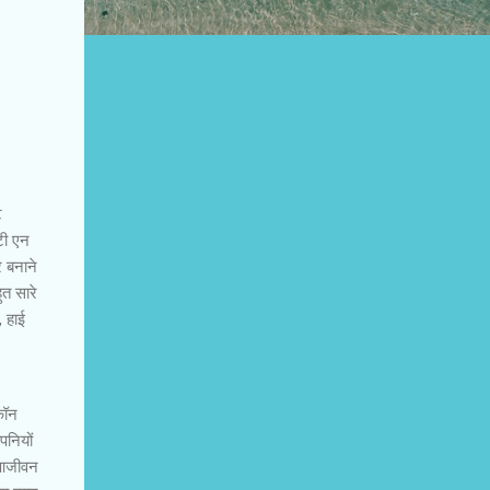
ट
टी एन
र बनाने
ुत सारे
, हाई
कॉन
पनियों
े आजीवन