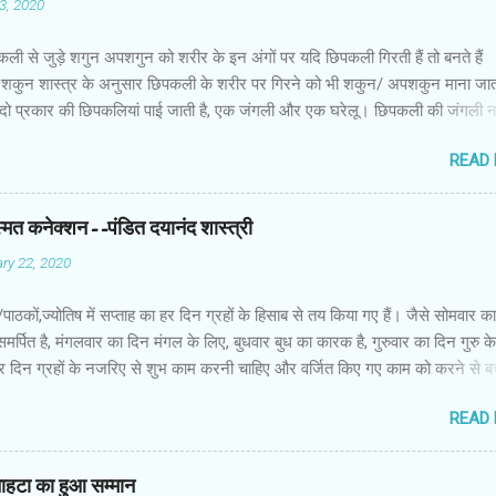
03, 2020
कली से जुड़े शगुन अपशगुन को शरीर के इन अंगों पर यदि छिपकली गिरती हैं तो बनते हैं
शकुन शास्त्र के अनुसार छिपकली के शरीर पर गिरने को भी शकुन/ अपशकुन माना जाता
 दो प्रकार की छिपकलियां पाई जाती है, एक जंगली और एक घरेलू। छिपकली की जंगली 
 जाता है जबकि घरों में पाई जाने वाली छिपकली घरेलू छिपकली कही जाती है। शकुन शास्
READ
कली के शरीर पर गिरने को भी शकुन/अपशकुन माना जाता है। स्त्री के शरीर के बायें भ
रीर के दाहिनी तरफ गिरना ठीक होता है। इसी प्रकार छिपकली का नीचे से ऊपर की ओर 
ाता है। ऊपर से नीचे की ओर गिरना अच्छा नहीं होता। रविवार या मंगलवार को लाल रंग 
स्मत कनेक्शन--पंडित दयानंद शास्त्री
 शनिवार को काले रंग की छिपकली से कम हानि होती है। ✍🏻✍🏻🌷🌷👉🏻👉🏻 छिपकली हो
ry 22, 2020
 का प्रतीक -- घर में छिपकली देखकर हम उसे भगाने लगते हैं, लेकिन वो कोई ऐसा जीव नहीं 
ा कुछ नुकसान होता है। वैसे घर में छिपकली का दिखा जाना एक सामान्य-सी बात है। ये म
ों/पाठकों,ज्योतिष में सप्ताह का हर दिन ग्रहों के हिसाब से तय किया गए हैं। जैसे सोमवार क
किंतु जीव-जंतुओं और मनुष्य को प्रकृति का एक अहम हिस्स...
समर्पित है, मंगलवार का दिन मंगल के लिए, बुधवार बुध का कारक है, गुरुवार का दिन गुरु 
ं हर दिन ग्रहों के नजरिए से शुभ काम करनी चाहिए और वर्जित किए गए काम को करने से 
सब नहाते समय साबुन का इस्तेमाल करते हैं। साथ ही हम अपनी पसंद के हिसाब से साबुन
READ
क्या आप जानते हैं कि ज्योतिष शास्त्र के हिसाब से हमें किस तरह के साबुन का इस्तेमाल 
े शास्त्रों में मानसिक शुद्धि के साथ ही शारीरिक शुचिता को भी बहुत महत्त्व दिया गया है। क
र में ही स्वस्थ मन निवास करता है और शरीर के स्वस्थ रहने के लिए शरीर को स्वच्छ रखन
प नाहटा का हुआ सम्मान