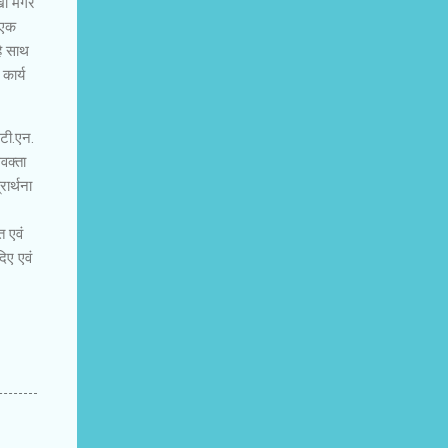
िखा मगर
ो एक
है साथ
कार्य
टी.एन.
वक्ता
रार्थना
त एवं
िए एवं