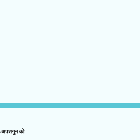
न-अपशगुन को