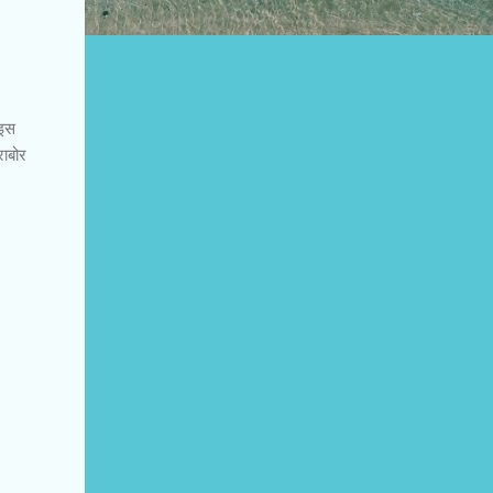
 इस
राबोर