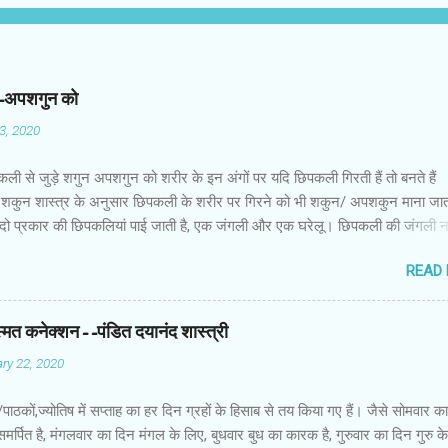
न-अपशगुन को
03, 2020
कली से जुड़े शगुन अपशगुन को शरीर के इन अंगों पर यदि छिपकली गिरती हैं तो बनते हैं
शकुन शास्त्र के अनुसार छिपकली के शरीर पर गिरने को भी शकुन/ अपशकुन माना जाता
 दो प्रकार की छिपकलियां पाई जाती है, एक जंगली और एक घरेलू। छिपकली की जंगली 
 जाता है जबकि घरों में पाई जाने वाली छिपकली घरेलू छिपकली कही जाती है। शकुन शास्
READ
कली के शरीर पर गिरने को भी शकुन/अपशकुन माना जाता है। स्त्री के शरीर के बायें भ
रीर के दाहिनी तरफ गिरना ठीक होता है। इसी प्रकार छिपकली का नीचे से ऊपर की ओर 
ाता है। ऊपर से नीचे की ओर गिरना अच्छा नहीं होता। रविवार या मंगलवार को लाल रंग 
स्मत कनेक्शन--पंडित दयानंद शास्त्री
 शनिवार को काले रंग की छिपकली से कम हानि होती है। ✍🏻✍🏻🌷🌷👉🏻👉🏻 छिपकली हो
ry 22, 2020
 का प्रतीक -- घर में छिपकली देखकर हम उसे भगाने लगते हैं, लेकिन वो कोई ऐसा जीव नहीं 
ा कुछ नुकसान होता है। वैसे घर में छिपकली का दिखा जाना एक सामान्य-सी बात है। ये म
ों/पाठकों,ज्योतिष में सप्ताह का हर दिन ग्रहों के हिसाब से तय किया गए हैं। जैसे सोमवार क
किंतु जीव-जंतुओं और मनुष्य को प्रकृति का एक अहम हिस्स...
समर्पित है, मंगलवार का दिन मंगल के लिए, बुधवार बुध का कारक है, गुरुवार का दिन गुरु 