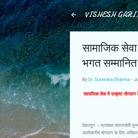
VISHESH GAR
सामाजिक सेवा म
भगत सम्मानित
By
Dr. Surendra Sharma
-
J
सामाजिक सेवा में उत्कृष्ट योगदान
देहरादून । प्रख्यात समाजसेवी पून
उल्लेखनीय योगदान के लिए अखिल भार