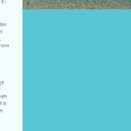
 हैं।
हिला
िए
,
्राप्त
ए
ड़े
ा
होंने
ं के
िए