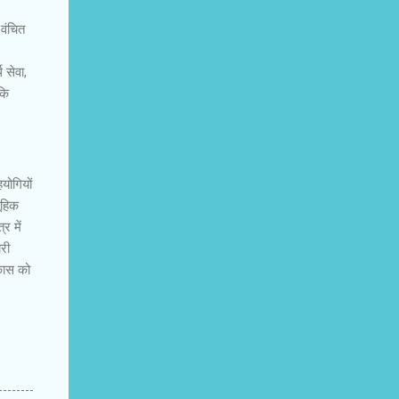
वंचित
 सेवा,
कि
योगियों
मूहिक
र में
ारी
कास को