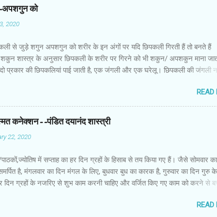
न-अपशगुन को
03, 2020
कली से जुड़े शगुन अपशगुन को शरीर के इन अंगों पर यदि छिपकली गिरती हैं तो बनते हैं
शकुन शास्त्र के अनुसार छिपकली के शरीर पर गिरने को भी शकुन/ अपशकुन माना जाता
 दो प्रकार की छिपकलियां पाई जाती है, एक जंगली और एक घरेलू। छिपकली की जंगली 
 जाता है जबकि घरों में पाई जाने वाली छिपकली घरेलू छिपकली कही जाती है। शकुन शास्
READ
कली के शरीर पर गिरने को भी शकुन/अपशकुन माना जाता है। स्त्री के शरीर के बायें भ
रीर के दाहिनी तरफ गिरना ठीक होता है। इसी प्रकार छिपकली का नीचे से ऊपर की ओर 
ाता है। ऊपर से नीचे की ओर गिरना अच्छा नहीं होता। रविवार या मंगलवार को लाल रंग 
स्मत कनेक्शन--पंडित दयानंद शास्त्री
 शनिवार को काले रंग की छिपकली से कम हानि होती है। ✍🏻✍🏻🌷🌷👉🏻👉🏻 छिपकली हो
ry 22, 2020
 का प्रतीक -- घर में छिपकली देखकर हम उसे भगाने लगते हैं, लेकिन वो कोई ऐसा जीव नहीं 
ा कुछ नुकसान होता है। वैसे घर में छिपकली का दिखा जाना एक सामान्य-सी बात है। ये म
ों/पाठकों,ज्योतिष में सप्ताह का हर दिन ग्रहों के हिसाब से तय किया गए हैं। जैसे सोमवार क
किंतु जीव-जंतुओं और मनुष्य को प्रकृति का एक अहम हिस्स...
समर्पित है, मंगलवार का दिन मंगल के लिए, बुधवार बुध का कारक है, गुरुवार का दिन गुरु 
ं हर दिन ग्रहों के नजरिए से शुभ काम करनी चाहिए और वर्जित किए गए काम को करने से 
सब नहाते समय साबुन का इस्तेमाल करते हैं। साथ ही हम अपनी पसंद के हिसाब से साबुन
READ
क्या आप जानते हैं कि ज्योतिष शास्त्र के हिसाब से हमें किस तरह के साबुन का इस्तेमाल 