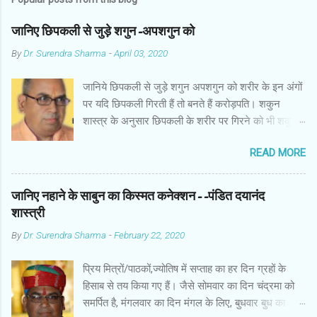
जानिए छिपकली से जुड़े शगुन-अपशगुन को
By
Dr. Surendra Sharma
-
April 03, 2020
जानिये छिपकली से जुड़े शगुन अपशगुन को शरीर के इन अंगों
पर यदि छिपकली गिरती हैं तो बनते हैं करोड़पति। शकुन
शास्त्र के अनुसार छिपकली के शरीर पर गिरने को भी शकुन/
अपशकुन माना जाता है सामान्यतया दो प्रकार की छिपकलियां
READ MORE
पाई जाती है, एक जंगली और एक घरेलू। छिपकली की जंगली
नस्ल को गिरगिट कहा जाता है जबकि घरों में पाई जाने वाली
छिपकली घरेलू छिपकली कही जाती है। शकुन शास्त्र के
जानिए नहाने के साबुन का किस्मत कनेक्शन--पंडित दयानंद
अनुसार छिपकली के शरीर पर गिरने को भी शकुन/अपशकुन
शास्त्री
माना जाता है। स्त्री के शरीर के बायें भाग पर, पुरुष के शरीर
By
Dr. Surendra Sharma
-
February 22, 2020
के दाहिनी तरफ गिरना ठीक होता है। इसी प्रकार छिपकली का
नीचे से ऊपर की ओर चढ़ना शुभ माना जाता है। ऊपर से नीचे
प्रिय मित्रों/पाठकों,ज्योतिष में सप्ताह का हर दिन ग्रहों के
की ओर गिरना अच्छा नहीं होता। रविवार या मंगलवार को लाल
हिसाब से तय किया गए हैं। जैसे सोमवार का दिन चंद्रमा को
रंग की छिपकली तथा शनिवार को काले रंग की छिपकली से
समर्पित है, मंगलवार का दिन मंगल के लिए, बुधवार बुध का
कम हानि होती है। ✍🏻✍🏻🌷🌷👉🏻👉🏻 छिपकली होती है मां