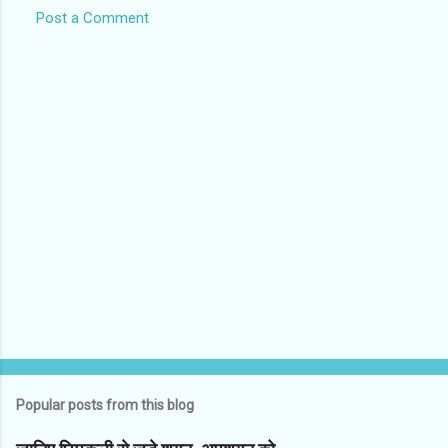
Post a Comment
C
o
m
m
e
n
t
s
Popular posts from this blog