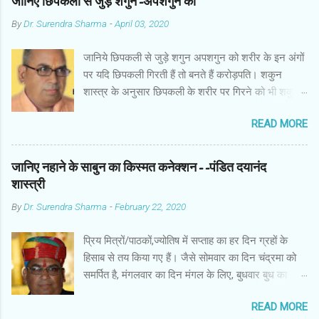
जानिए छिपकली से जुड़े शगुन-अपशगुन को
By
Dr. Surendra Sharma
-
April 03, 2020
जानिये छिपकली से जुड़े शगुन अपशगुन को शरीर के इन अंगों
पर यदि छिपकली गिरती हैं तो बनते हैं करोड़पति। शकुन
शास्त्र के अनुसार छिपकली के शरीर पर गिरने को भी शकुन/
अपशकुन माना जाता है सामान्यतया दो प्रकार की छिपकलियां
READ MORE
पाई जाती है, एक जंगली और एक घरेलू। छिपकली की जंगली
नस्ल को गिरगिट कहा जाता है जबकि घरों में पाई जाने वाली
छिपकली घरेलू छिपकली कही जाती है। शकुन शास्त्र के
जानिए नहाने के साबुन का किस्मत कनेक्शन--पंडित दयानंद
अनुसार छिपकली के शरीर पर गिरने को भी शकुन/अपशकुन
शास्त्री
माना जाता है। स्त्री के शरीर के बायें भाग पर, पुरुष के शरीर
By
Dr. Surendra Sharma
-
February 22, 2020
के दाहिनी तरफ गिरना ठीक होता है। इसी प्रकार छिपकली का
नीचे से ऊपर की ओर चढ़ना शुभ माना जाता है। ऊपर से नीचे
प्रिय मित्रों/पाठकों,ज्योतिष में सप्ताह का हर दिन ग्रहों के
की ओर गिरना अच्छा नहीं होता। रविवार या मंगलवार को लाल
हिसाब से तय किया गए हैं। जैसे सोमवार का दिन चंद्रमा को
रंग की छिपकली तथा शनिवार को काले रंग की छिपकली से
समर्पित है, मंगलवार का दिन मंगल के लिए, बुधवार बुध का
कम हानि होती है। ✍🏻✍🏻🌷🌷👉🏻👉🏻 छिपकली होती है मां
कारक है, गुरुवार का दिन गुरु के लिए। ज्योतिष में हर दिन
लक्ष्मी का प्रतीक -- घर में छिपकली देखकर हम उसे भगाने
READ MORE
ग्रहों के नजरिए से शुभ काम करनी चाहिए और वर्जित किए गए
लगते हैं, लेकिन वो कोई ऐसा जीव नहीं है जिससे हमारा कुछ