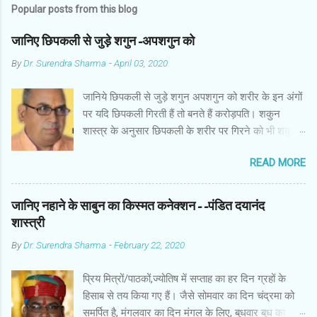
Popular posts from this blog
जानिए छिपकली से जुड़े शगुन-अपशगुन को
By
Dr. Surendra Sharma
-
April 03, 2020
जानिये छिपकली से जुड़े शगुन अपशगुन को शरीर के इन अंगों
पर यदि छिपकली गिरती हैं तो बनते हैं करोड़पति। शकुन
शास्त्र के अनुसार छिपकली के शरीर पर गिरने को भी शकुन/
अपशकुन माना जाता है सामान्यतया दो प्रकार की छिपकलियां
READ MORE
पाई जाती है, एक जंगली और एक घरेलू। छिपकली की जंगली
नस्ल को गिरगिट कहा जाता है जबकि घरों में पाई जाने वाली
छिपकली घरेलू छिपकली कही जाती है। शकुन शास्त्र के
जानिए नहाने के साबुन का किस्मत कनेक्शन--पंडित दयानंद
अनुसार छिपकली के शरीर पर गिरने को भी शकुन/अपशकुन
शास्त्री
माना जाता है। स्त्री के शरीर के बायें भाग पर, पुरुष के शरीर
By
Dr. Surendra Sharma
-
February 22, 2020
के दाहिनी तरफ गिरना ठीक होता है। इसी प्रकार छिपकली का
नीचे से ऊपर की ओर चढ़ना शुभ माना जाता है। ऊपर से नीचे
प्रिय मित्रों/पाठकों,ज्योतिष में सप्ताह का हर दिन ग्रहों के
की ओर गिरना अच्छा नहीं होता। रविवार या मंगलवार को लाल
हिसाब से तय किया गए हैं। जैसे सोमवार का दिन चंद्रमा को
रंग की छिपकली तथा शनिवार को काले रंग की छिपकली से
समर्पित है, मंगलवार का दिन मंगल के लिए, बुधवार बुध का