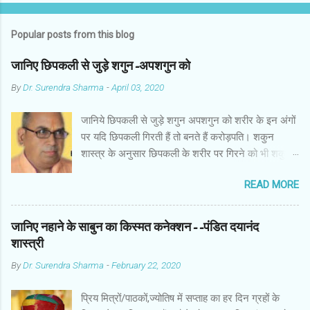
Popular posts from this blog
जानिए छिपकली से जुड़े शगुन-अपशगुन को
By
Dr. Surendra Sharma
-
April 03, 2020
जानिये छिपकली से जुड़े शगुन अपशगुन को शरीर के इन अंगों
पर यदि छिपकली गिरती हैं तो बनते हैं करोड़पति। शकुन
शास्त्र के अनुसार छिपकली के शरीर पर गिरने को भी शकुन/
अपशकुन माना जाता है सामान्यतया दो प्रकार की छिपकलियां
READ MORE
पाई जाती है, एक जंगली और एक घरेलू। छिपकली की जंगली
नस्ल को गिरगिट कहा जाता है जबकि घरों में पाई जाने वाली
छिपकली घरेलू छिपकली कही जाती है। शकुन शास्त्र के
जानिए नहाने के साबुन का किस्मत कनेक्शन--पंडित दयानंद
अनुसार छिपकली के शरीर पर गिरने को भी शकुन/अपशकुन
शास्त्री
माना जाता है। स्त्री के शरीर के बायें भाग पर, पुरुष के शरीर
By
Dr. Surendra Sharma
-
February 22, 2020
के दाहिनी तरफ गिरना ठीक होता है। इसी प्रकार छिपकली का
नीचे से ऊपर की ओर चढ़ना शुभ माना जाता है। ऊपर से नीचे
प्रिय मित्रों/पाठकों,ज्योतिष में सप्ताह का हर दिन ग्रहों के
की ओर गिरना अच्छा नहीं होता। रविवार या मंगलवार को लाल