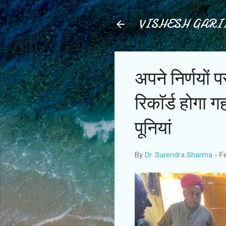
VISHESH GAR
अपने निर्णयों प
रिकाॅर्ड होगा
पूनियां
By
Dr. Surendra Sharma
-
F