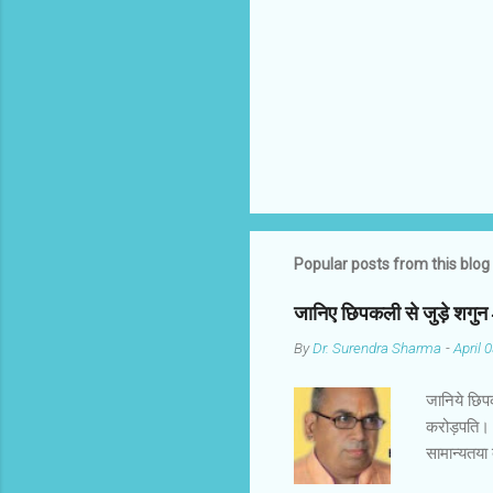
t
s
Popular posts from this blog
जानिए छिपकली से जुड़े शगु
By
Dr. Surendra Sharma
-
April 
जानिये छिप
करोड़पति। 
सामान्यतया
गिरगिट कहा