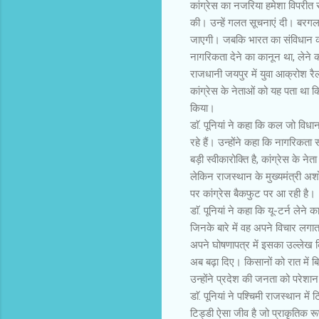
कांग्रेस का नजरिया हमेशा विपरीत 
की। उन्हें गलत सूचनाएं दी। बरग
जाएगी। जबकि भारत का संविधान क
नागरिकता देने का कानून था, लेने 
राजधानी जयपुर में युवा आक्रोश र
कांग्रेस के नेताओं को यह पता था कि
किया।
डाॅ. पूनियां ने कहा कि कल जो विधा
रहे हैं। उन्होंने कहा कि नागरिकत
बड़ी स्वीकारोक्ति है, कांग्रेस के न
लेकिन राजस्थान के मुख्यमंत्री अ
पर कांग्रेस बैकफुट पर आ रही है।
डाॅ. पूनियां ने कहा कि यू-टर्न ले
जिनके बारे में वह अपने विचार लगात
अपने घोषणापत्र में इसका उल्लेख कि
अब बढ़ा दिए। किसानों को रात में ब
उन्होंने प्रदेश की जनता को परेशान
डाॅ. पूनियां ने पश्चिमी राजस्थान म
टिड्डी ऐसा जीव है जो प्राकृतिक 