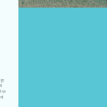
 हुए
की
ं एवं
हें