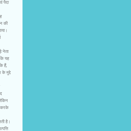
ं पैदा
ह
ान की
वाया।
य
े नेता
 कि यह
 हैं,
 मुद्दे
ुद
लेकिन
ि करके
नती है।
पत्ति