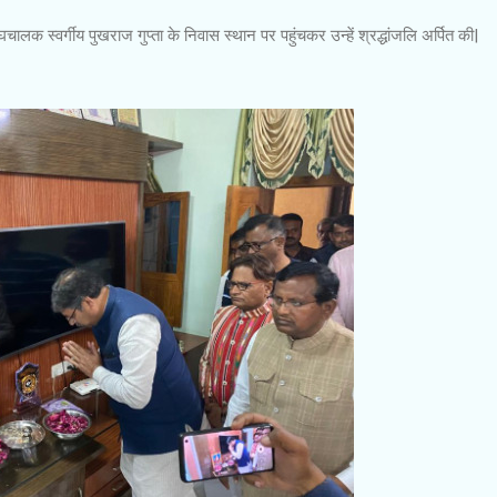
घचालक स्वर्गीय पुखराज गुप्ता के निवास स्थान पर पहुंचकर उन्हें श्रद्धांजलि अर्पित की|