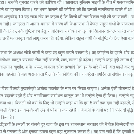
रहा। उन्होंने गुमराह करने की कोशिश की। खासकर मुस्लिम भाइयों के बीच में गलतफहमिया
लाने का प्रयास किया। यह भ्रम फैलाने की कोशिश की कि उनकी नागरिकता खतरे में आ
ा अनुच्छेद 10 यह साफ तौर पर कहता है कि किसी की नागरिकता नहीं ली जा सकती। य
का नहीं। कांग्रेस ने आनन-फानन में राज्य की विधानसभा में केवल राहुल गांधी के राजस्थ
ैली के लिए उनके तुष्टिकरण हेतु, नागरिकता संशोधन कानून के खिलाफ संकल्प पारित कर
 उन्हें यह कानून यहां लागू करना ही पड़ेगा, लेकिन राहुल गांधी के संतुष्टि के लिए ऐसा कार्
नसभा के अध्यक्ष सीपी जोशी ने कहा वह बहुत मायने रखता है। वह कांग्रेस के पुराने और बड़
ा संशोधन कानून सरकार रोक नहीं सकती, लागू करना ही पड़ेगा। उन्होंने कहा मुझे लगता है
ेता सलमान खुर्शीद, शशि थरूर, जयराम रमेश इत्यादि नेता इसके बारे में यही बात पहले कर चुके
शोक गहलोत ने यहां अराजकता फैलाने की कोशिश की। कांग्रेस नागरिकता संशोधन कानून के
ने का विश्व रिकाॅर्ड मुख्यमंत्री अशोक गहलोत के नाम पर लिखा जाएगा। अनेक ऐसी योजनाएं है
ार बदलते रहते हैं और नागरिकता संशोधन कानून पर भी उन्होंने ऐसा ही किया। उन्होंने ख
या था। बिजली की दरों के लिए भी उन्होंने कहा था कि हम 5 वर्षों तक दाम नहीं बढ़ाएंगे, 
िजली देकर इस कड़ाके की ठंड में परेशान कर रहे हैं। बिजली के दामों पर 11 फीसदी वृद्ध
 किया है।
ें टिड्डियों के हमलों पर बोलते हुए कहा कि इस पर राजस्थान सरकार की नैतिक जिम्मेदारी ब
रूप से पनपता है और इसका हमला बहुत बड़ा नुकसान करता है। यह बात सही है कि इसकी उत्