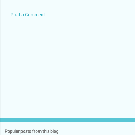
Post a Comment
C
o
m
m
e
n
t
s
Popular posts from this blog