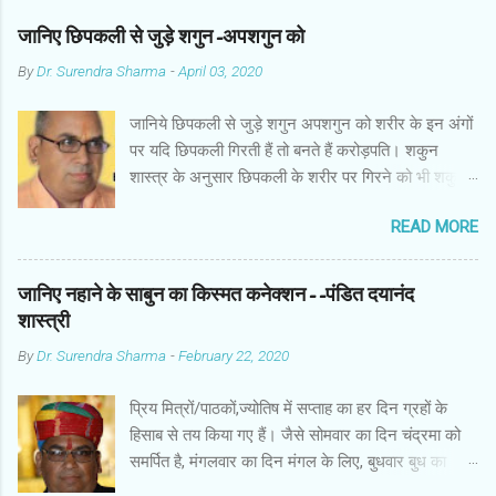
जानिए छिपकली से जुड़े शगुन-अपशगुन को
By
Dr. Surendra Sharma
-
April 03, 2020
जानिये छिपकली से जुड़े शगुन अपशगुन को शरीर के इन अंगों
पर यदि छिपकली गिरती हैं तो बनते हैं करोड़पति। शकुन
शास्त्र के अनुसार छिपकली के शरीर पर गिरने को भी शकुन/
अपशकुन माना जाता है सामान्यतया दो प्रकार की छिपकलियां
READ MORE
पाई जाती है, एक जंगली और एक घरेलू। छिपकली की जंगली
नस्ल को गिरगिट कहा जाता है जबकि घरों में पाई जाने वाली
छिपकली घरेलू छिपकली कही जाती है। शकुन शास्त्र के
जानिए नहाने के साबुन का किस्मत कनेक्शन--पंडित दयानंद
अनुसार छिपकली के शरीर पर गिरने को भी शकुन/अपशकुन
शास्त्री
माना जाता है। स्त्री के शरीर के बायें भाग पर, पुरुष के शरीर
By
Dr. Surendra Sharma
-
February 22, 2020
के दाहिनी तरफ गिरना ठीक होता है। इसी प्रकार छिपकली का
नीचे से ऊपर की ओर चढ़ना शुभ माना जाता है। ऊपर से नीचे
प्रिय मित्रों/पाठकों,ज्योतिष में सप्ताह का हर दिन ग्रहों के
की ओर गिरना अच्छा नहीं होता। रविवार या मंगलवार को लाल
हिसाब से तय किया गए हैं। जैसे सोमवार का दिन चंद्रमा को
रंग की छिपकली तथा शनिवार को काले रंग की छिपकली से
समर्पित है, मंगलवार का दिन मंगल के लिए, बुधवार बुध का
कम हानि होती है। ✍🏻✍🏻🌷🌷👉🏻👉🏻 छिपकली होती है मां
कारक है, गुरुवार का दिन गुरु के लिए। ज्योतिष में हर दिन
लक्ष्मी का प्रतीक -- घर में छिपकली देखकर हम उसे भगाने