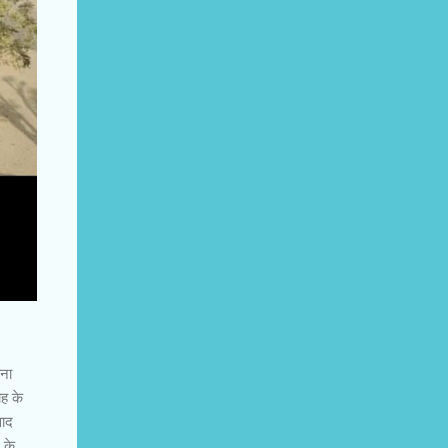
ोना
ह के
वाद
 के