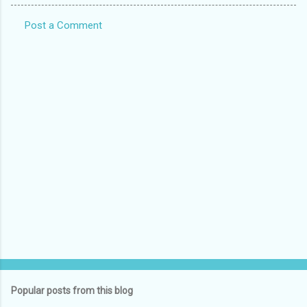
Post a Comment
C
o
m
m
e
n
t
s
Popular posts from this blog