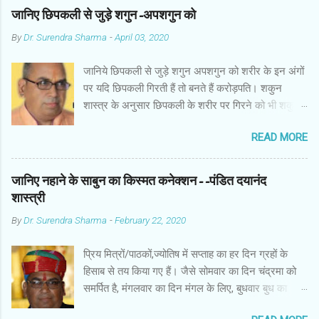
जानिए छिपकली से जुड़े शगुन-अपशगुन को
By
Dr. Surendra Sharma
-
April 03, 2020
जानिये छिपकली से जुड़े शगुन अपशगुन को शरीर के इन अंगों
पर यदि छिपकली गिरती हैं तो बनते हैं करोड़पति। शकुन
शास्त्र के अनुसार छिपकली के शरीर पर गिरने को भी शकुन/
अपशकुन माना जाता है सामान्यतया दो प्रकार की छिपकलियां
READ MORE
पाई जाती है, एक जंगली और एक घरेलू। छिपकली की जंगली
नस्ल को गिरगिट कहा जाता है जबकि घरों में पाई जाने वाली
छिपकली घरेलू छिपकली कही जाती है। शकुन शास्त्र के
जानिए नहाने के साबुन का किस्मत कनेक्शन--पंडित दयानंद
अनुसार छिपकली के शरीर पर गिरने को भी शकुन/अपशकुन
शास्त्री
माना जाता है। स्त्री के शरीर के बायें भाग पर, पुरुष के शरीर
By
Dr. Surendra Sharma
-
February 22, 2020
के दाहिनी तरफ गिरना ठीक होता है। इसी प्रकार छिपकली का
नीचे से ऊपर की ओर चढ़ना शुभ माना जाता है। ऊपर से नीचे
प्रिय मित्रों/पाठकों,ज्योतिष में सप्ताह का हर दिन ग्रहों के
की ओर गिरना अच्छा नहीं होता। रविवार या मंगलवार को लाल
हिसाब से तय किया गए हैं। जैसे सोमवार का दिन चंद्रमा को
रंग की छिपकली तथा शनिवार को काले रंग की छिपकली से
समर्पित है, मंगलवार का दिन मंगल के लिए, बुधवार बुध का
कम हानि होती है। ✍🏻✍🏻🌷🌷👉🏻👉🏻 छिपकली होती है मां
कारक है, गुरुवार का दिन गुरु के लिए। ज्योतिष में हर दिन
लक्ष्मी का प्रतीक -- घर में छिपकली देखकर हम उसे भगाने