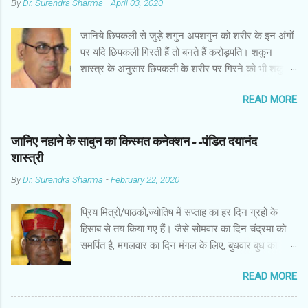
By
Dr. Surendra Sharma
-
April 03, 2020
जानिये छिपकली से जुड़े शगुन अपशगुन को शरीर के इन अंगों
पर यदि छिपकली गिरती हैं तो बनते हैं करोड़पति। शकुन
शास्त्र के अनुसार छिपकली के शरीर पर गिरने को भी शकुन/
अपशकुन माना जाता है सामान्यतया दो प्रकार की छिपकलियां
READ MORE
पाई जाती है, एक जंगली और एक घरेलू। छिपकली की जंगली
नस्ल को गिरगिट कहा जाता है जबकि घरों में पाई जाने वाली
छिपकली घरेलू छिपकली कही जाती है। शकुन शास्त्र के
जानिए नहाने के साबुन का किस्मत कनेक्शन--पंडित दयानंद
अनुसार छिपकली के शरीर पर गिरने को भी शकुन/अपशकुन
शास्त्री
माना जाता है। स्त्री के शरीर के बायें भाग पर, पुरुष के शरीर
By
Dr. Surendra Sharma
-
February 22, 2020
के दाहिनी तरफ गिरना ठीक होता है। इसी प्रकार छिपकली का
नीचे से ऊपर की ओर चढ़ना शुभ माना जाता है। ऊपर से नीचे
प्रिय मित्रों/पाठकों,ज्योतिष में सप्ताह का हर दिन ग्रहों के
की ओर गिरना अच्छा नहीं होता। रविवार या मंगलवार को लाल
हिसाब से तय किया गए हैं। जैसे सोमवार का दिन चंद्रमा को
रंग की छिपकली तथा शनिवार को काले रंग की छिपकली से
समर्पित है, मंगलवार का दिन मंगल के लिए, बुधवार बुध का
कम हानि होती है। ✍🏻✍🏻🌷🌷👉🏻👉🏻 छिपकली होती है मां
कारक है, गुरुवार का दिन गुरु के लिए। ज्योतिष में हर दिन
लक्ष्मी का प्रतीक -- घर में छिपकली देखकर हम उसे भगाने
READ MORE
ग्रहों के नजरिए से शुभ काम करनी चाहिए और वर्जित किए गए
लगते हैं, लेकिन वो कोई ऐसा जीव नहीं है जिससे हमारा कुछ
काम को करने से बचना चाहिए। हम सब नहाते समय साबुन
नुकसान होता है। वैसे घर में छिपकली का दिखा जाना एक