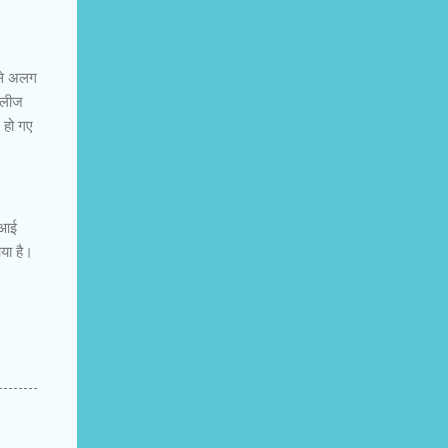
 से अलग
रिलीज
 हो गए
े आई
या है।