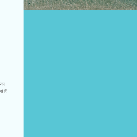
्का
 हैं