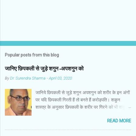
s
Popular posts from this blog
जानिए छिपकली से जुड़े शगुन-अपशगुन को
By
Dr. Surendra Sharma
-
April 03, 2020
जानिये छिपकली से जुड़े शगुन अपशगुन को शरीर के इन अंगों
पर यदि छिपकली गिरती हैं तो बनते हैं करोड़पति। शकुन
शास्त्र के अनुसार छिपकली के शरीर पर गिरने को भी शकुन/
अपशकुन माना जाता है सामान्यतया दो प्रकार की छिपकलियां
READ MORE
पाई जाती है, एक जंगली और एक घरेलू। छिपकली की जंगली
नस्ल को गिरगिट कहा जाता है जबकि घरों में पाई जाने वाली