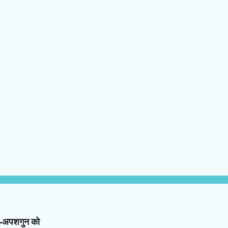
न-अपशगुन को