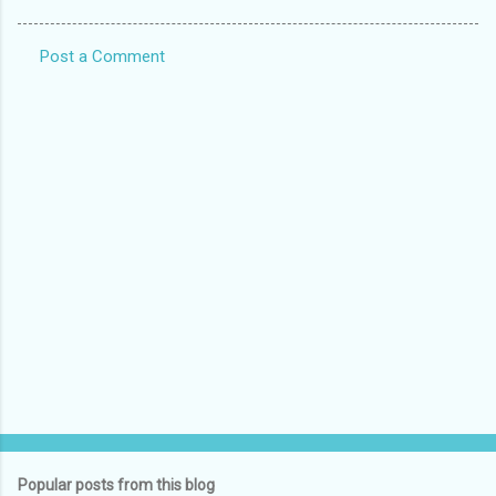
Post a Comment
C
o
m
m
e
n
t
s
Popular posts from this blog