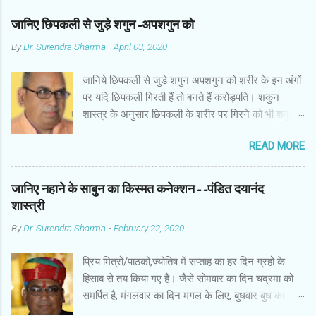
जानिए छिपकली से जुड़े शगुन-अपशगुन को
By
Dr. Surendra Sharma
-
April 03, 2020
जानिये छिपकली से जुड़े शगुन अपशगुन को शरीर के इन अंगों
पर यदि छिपकली गिरती हैं तो बनते हैं करोड़पति। शकुन
शास्त्र के अनुसार छिपकली के शरीर पर गिरने को भी शकुन/
अपशकुन माना जाता है सामान्यतया दो प्रकार की छिपकलियां
READ MORE
पाई जाती है, एक जंगली और एक घरेलू। छिपकली की जंगली
नस्ल को गिरगिट कहा जाता है जबकि घरों में पाई जाने वाली
छिपकली घरेलू छिपकली कही जाती है। शकुन शास्त्र के
जानिए नहाने के साबुन का किस्मत कनेक्शन--पंडित दयानंद
अनुसार छिपकली के शरीर पर गिरने को भी शकुन/अपशकुन
शास्त्री
माना जाता है। स्त्री के शरीर के बायें भाग पर, पुरुष के शरीर
By
Dr. Surendra Sharma
-
February 22, 2020
के दाहिनी तरफ गिरना ठीक होता है। इसी प्रकार छिपकली का
नीचे से ऊपर की ओर चढ़ना शुभ माना जाता है। ऊपर से नीचे
प्रिय मित्रों/पाठकों,ज्योतिष में सप्ताह का हर दिन ग्रहों के
की ओर गिरना अच्छा नहीं होता। रविवार या मंगलवार को लाल
हिसाब से तय किया गए हैं। जैसे सोमवार का दिन चंद्रमा को
रंग की छिपकली तथा शनिवार को काले रंग की छिपकली से
समर्पित है, मंगलवार का दिन मंगल के लिए, बुधवार बुध का
कम हानि होती है। ✍🏻✍🏻🌷🌷👉🏻👉🏻 छिपकली होती है मां
कारक है, गुरुवार का दिन गुरु के लिए। ज्योतिष में हर दिन