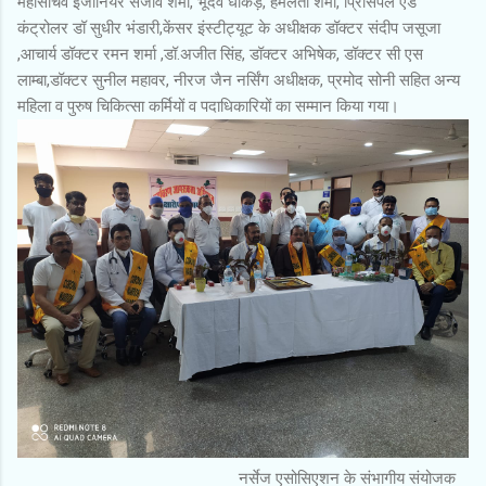
महासचिव इंजीनियर संजीव शर्मा, भूदेव धाकड़, हेमलता शर्मा, प्रिंसिपल एंड
कंट्रोलर डॉ सुधीर भंडारी,केंसर इंस्टीट्यूट के अधीक्षक डॉक्टर संदीप जसूजा
,आचार्य डॉक्टर रमन शर्मा ,डॉ.अजीत सिंह, डॉक्टर अभिषेक, डॉक्टर सी एस
लाम्बा,डॉक्टर सुनील महावर, नीरज जैन नर्सिंग अधीक्षक, प्रमोद सोनी सहित अन्य
महिला व पुरुष चिकित्सा कर्मियों व पदाधिकारियों का सम्मान किया गया।
नर्सेज एसोसिएशन के संभागीय संयोजक