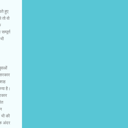
ते हुए
 तो वो
क
म्पूर्ण
 भी
।
ुवाओं
म सरकार
ाशाह
िया है।
सरकार
ंत
िन
 भी की
के अंदर