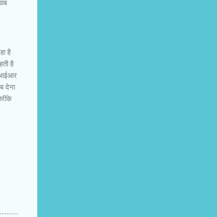
वाब
हा है
ती है
एफआईआर
ब देना
तरीके