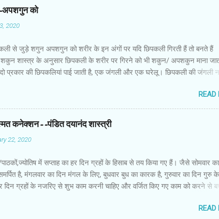
न-अपशगुन को
03, 2020
कली से जुड़े शगुन अपशगुन को शरीर के इन अंगों पर यदि छिपकली गिरती हैं तो बनते हैं
शकुन शास्त्र के अनुसार छिपकली के शरीर पर गिरने को भी शकुन/ अपशकुन माना जाता
 दो प्रकार की छिपकलियां पाई जाती है, एक जंगली और एक घरेलू। छिपकली की जंगली 
 जाता है जबकि घरों में पाई जाने वाली छिपकली घरेलू छिपकली कही जाती है। शकुन शास्
READ
कली के शरीर पर गिरने को भी शकुन/अपशकुन माना जाता है। स्त्री के शरीर के बायें भ
रीर के दाहिनी तरफ गिरना ठीक होता है। इसी प्रकार छिपकली का नीचे से ऊपर की ओर 
ाता है। ऊपर से नीचे की ओर गिरना अच्छा नहीं होता। रविवार या मंगलवार को लाल रंग 
स्मत कनेक्शन--पंडित दयानंद शास्त्री
 शनिवार को काले रंग की छिपकली से कम हानि होती है। ✍🏻✍🏻🌷🌷👉🏻👉🏻 छिपकली हो
ry 22, 2020
 का प्रतीक -- घर में छिपकली देखकर हम उसे भगाने लगते हैं, लेकिन वो कोई ऐसा जीव नहीं 
ा कुछ नुकसान होता है। वैसे घर में छिपकली का दिखा जाना एक सामान्य-सी बात है। ये म
ों/पाठकों,ज्योतिष में सप्ताह का हर दिन ग्रहों के हिसाब से तय किया गए हैं। जैसे सोमवार क
किंतु जीव-जंतुओं और मनुष्य को प्रकृति का एक अहम हिस्स...
समर्पित है, मंगलवार का दिन मंगल के लिए, बुधवार बुध का कारक है, गुरुवार का दिन गुरु 
ं हर दिन ग्रहों के नजरिए से शुभ काम करनी चाहिए और वर्जित किए गए काम को करने से 
सब नहाते समय साबुन का इस्तेमाल करते हैं। साथ ही हम अपनी पसंद के हिसाब से साबुन
READ
क्या आप जानते हैं कि ज्योतिष शास्त्र के हिसाब से हमें किस तरह के साबुन का इस्तेमाल 