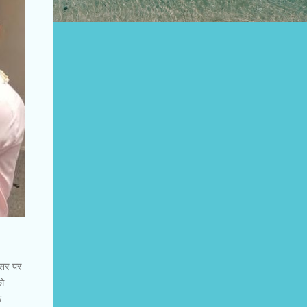
वसर पर
को
क