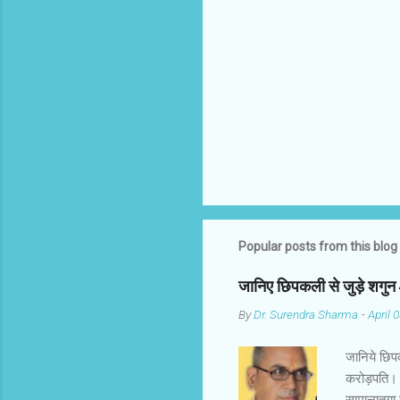
e
n
t
s
Popular posts from this blog
जानिए छिपकली से जुड़े शगु
By
Dr. Surendra Sharma
-
April 
जानिये छिप
करोड़पति। 
सामान्यतया