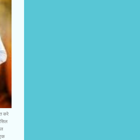
त करे
उंसिल
िल
 एक