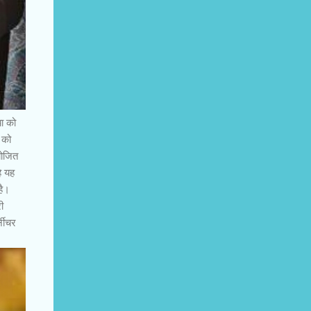
को
 को
योजित
े यह
है।
ी
्नीचर