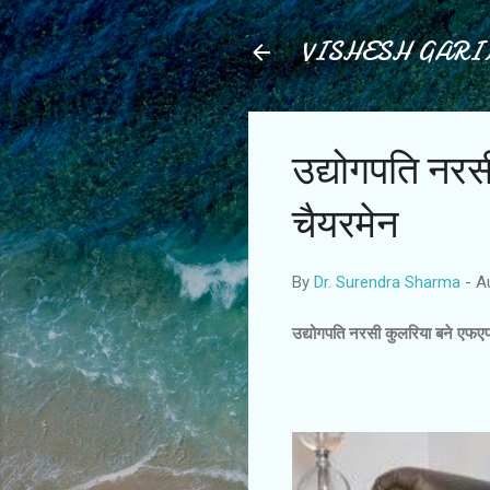
VISHESH GAR
उद्योगपति नर
चैयरमेन
By
Dr. Surendra Sharma
-
A
उद्योगपति नरसी कुलरिया बने एफए