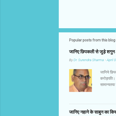
Popular posts from this blog
जानिए छिपकली से जुड़े शगु
By
Dr. Surendra Sharma
-
April 
जानिये छिप
करोड़पति। 
सामान्यतया
गिरगिट कहा
अनुसार छिप
पुरुष के श
शुभ माना ज
जानिए नहाने के साबुन का कि
छिपकली तथा