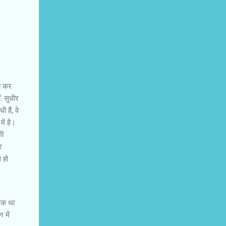
भी कर
. सुधीर
हैं, वे
ें है।
की
र
े हो
िथक था
 में