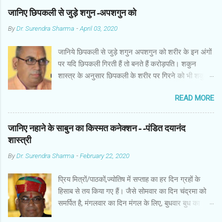
जानिए छिपकली से जुड़े शगुन-अपशगुन को
By
Dr. Surendra Sharma
-
April 03, 2020
जानिये छिपकली से जुड़े शगुन अपशगुन को शरीर के इन अंगों
पर यदि छिपकली गिरती हैं तो बनते हैं करोड़पति। शकुन
शास्त्र के अनुसार छिपकली के शरीर पर गिरने को भी शकुन/
अपशकुन माना जाता है सामान्यतया दो प्रकार की छिपकलियां
READ MORE
पाई जाती है, एक जंगली और एक घरेलू। छिपकली की जंगली
नस्ल को गिरगिट कहा जाता है जबकि घरों में पाई जाने वाली
छिपकली घरेलू छिपकली कही जाती है। शकुन शास्त्र के
जानिए नहाने के साबुन का किस्मत कनेक्शन--पंडित दयानंद
अनुसार छिपकली के शरीर पर गिरने को भी शकुन/अपशकुन
शास्त्री
माना जाता है। स्त्री के शरीर के बायें भाग पर, पुरुष के शरीर
By
Dr. Surendra Sharma
-
February 22, 2020
के दाहिनी तरफ गिरना ठीक होता है। इसी प्रकार छिपकली का
नीचे से ऊपर की ओर चढ़ना शुभ माना जाता है। ऊपर से नीचे
प्रिय मित्रों/पाठकों,ज्योतिष में सप्ताह का हर दिन ग्रहों के
की ओर गिरना अच्छा नहीं होता। रविवार या मंगलवार को लाल
हिसाब से तय किया गए हैं। जैसे सोमवार का दिन चंद्रमा को
रंग की छिपकली तथा शनिवार को काले रंग की छिपकली से
समर्पित है, मंगलवार का दिन मंगल के लिए, बुधवार बुध का
कम हानि होती है। ✍🏻✍🏻🌷🌷👉🏻👉🏻 छिपकली होती है मां
कारक है, गुरुवार का दिन गुरु के लिए। ज्योतिष में हर दिन
लक्ष्मी का प्रतीक -- घर में छिपकली देखकर हम उसे भगाने