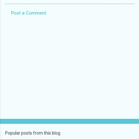
Post a Comment
C
o
m
m
e
n
t
s
Popular posts from this blog