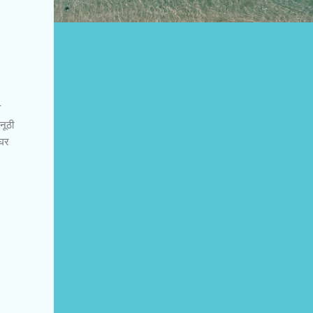
व
नूठी
ाघर