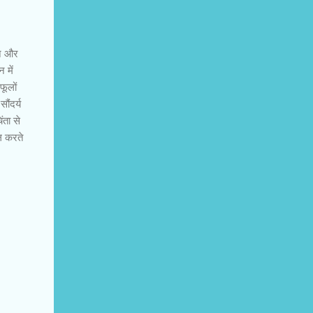
शन और
 में
फूलों
ौंदर्य
ता से
ील करते