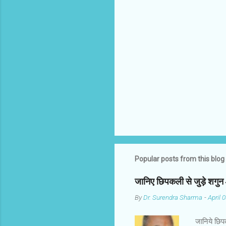
m
e
n
t
s
Popular posts from this blog
जानिए छिपकली से जुड़े शगु
By
Dr. Surendra Sharma
-
April 
जानिये छिप