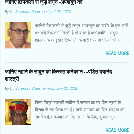
जानिए छिपकली से जुड़े शगुन-अपशगुन को
By
Dr. Surendra Sharma
-
April 03, 2020
जानिये छिपकली से जुड़े शगुन अपशगुन को शरीर के इन अंगों
पर यदि छिपकली गिरती हैं तो बनते हैं करोड़पति। शकुन
शास्त्र के अनुसार छिपकली के शरीर पर गिरने को भी शकुन/
अपशकुन माना जाता है सामान्यतया दो प्रकार की छिपकलियां
READ MORE
पाई जाती है, एक जंगली और एक घरेलू। छिपकली की जंगली
नस्ल को गिरगिट कहा जाता है जबकि घरों में पाई जाने वाली
छिपकली घरेलू छिपकली कही जाती है। शकुन शास्त्र के
जानिए नहाने के साबुन का किस्मत कनेक्शन--पंडित दयानंद
अनुसार छिपकली के शरीर पर गिरने को भी शकुन/अपशकुन
शास्त्री
माना जाता है। स्त्री के शरीर के बायें भाग पर, पुरुष के शरीर
By
Dr. Surendra Sharma
-
February 22, 2020
के दाहिनी तरफ गिरना ठीक होता है। इसी प्रकार छिपकली का
नीचे से ऊपर की ओर चढ़ना शुभ माना जाता है। ऊपर से नीचे
प्रिय मित्रों/पाठकों,ज्योतिष में सप्ताह का हर दिन ग्रहों के
की ओर गिरना अच्छा नहीं होता। रविवार या मंगलवार को लाल
हिसाब से तय किया गए हैं। जैसे सोमवार का दिन चंद्रमा को
रंग की छिपकली तथा शनिवार को काले रंग की छिपकली से
समर्पित है, मंगलवार का दिन मंगल के लिए, बुधवार बुध का
कम हानि होती है। ✍🏻✍🏻🌷🌷👉🏻👉🏻 छिपकली होती है मां
कारक है, गुरुवार का दिन गुरु के लिए। ज्योतिष में हर दिन
लक्ष्मी का प्रतीक -- घर में छिपकली देखकर हम उसे भगाने
READ MORE
ग्रहों के नजरिए से शुभ काम करनी चाहिए और वर्जित किए गए
लगते हैं, लेकिन वो कोई ऐसा जीव नहीं है जिससे हमारा कुछ