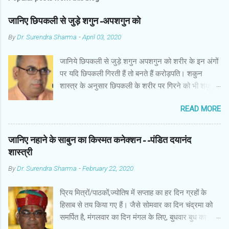
जानिए छिपकली से जुड़े शगुन-अपशगुन को
By
Dr. Surendra Sharma
-
April 03, 2020
जानिये छिपकली से जुड़े शगुन अपशगुन को शरीर के इन अंगों
पर यदि छिपकली गिरती हैं तो बनते हैं करोड़पति। शकुन
शास्त्र के अनुसार छिपकली के शरीर पर गिरने को भी शकुन/
अपशकुन माना जाता है सामान्यतया दो प्रकार की छिपकलियां
READ MORE
पाई जाती है, एक जंगली और एक घरेलू। छिपकली की जंगली
नस्ल को गिरगिट कहा जाता है जबकि घरों में पाई जाने वाली
छिपकली घरेलू छिपकली कही जाती है। शकुन शास्त्र के
जानिए नहाने के साबुन का किस्मत कनेक्शन--पंडित दयानंद
अनुसार छिपकली के शरीर पर गिरने को भी शकुन/अपशकुन
शास्त्री
माना जाता है। स्त्री के शरीर के बायें भाग पर, पुरुष के शरीर
By
Dr. Surendra Sharma
-
February 22, 2020
के दाहिनी तरफ गिरना ठीक होता है। इसी प्रकार छिपकली का
नीचे से ऊपर की ओर चढ़ना शुभ माना जाता है। ऊपर से नीचे
प्रिय मित्रों/पाठकों,ज्योतिष में सप्ताह का हर दिन ग्रहों के
की ओर गिरना अच्छा नहीं होता। रविवार या मंगलवार को लाल
हिसाब से तय किया गए हैं। जैसे सोमवार का दिन चंद्रमा को
रंग की छिपकली तथा शनिवार को काले रंग की छिपकली से
समर्पित है, मंगलवार का दिन मंगल के लिए, बुधवार बुध का
कम हानि होती है। ✍🏻✍🏻🌷🌷👉🏻👉🏻 छिपकली होती है मां