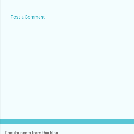
Post a Comment
C
o
m
m
e
n
t
s
Popular posts from this blog