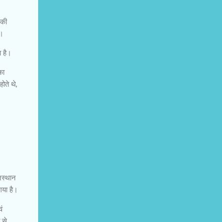
 की
है।
ा है।
का
ोते थे,
जस्थान
गया है।
ं
 से