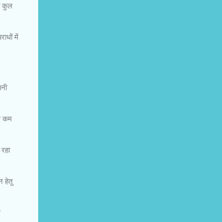
ं कुल
ाधों में
ानी
से कम
 रहा
 हेतु
े