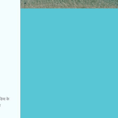
डिया के
े