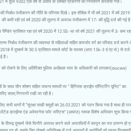
 2021 में कुल 9302 एक वर्ष से अवधि के लम्बित प्रकरणों का निस्तारण करवाया गया।
ग की निर्बाध पंजीकरण की नीति के परिणाम दिखे। इस शीर्षक में भी वर्ष 2021 में वर्ष 2019
 की कमी रही एवं वर्ष 2020 की तुलना में अपराध पंजीकरण में 17ः की वृद्धि दर्ज की गई 
 पैण्डिंग प्रतिशत रहा एवं वर्ष 2020 में 12.55ः था जो वर्ष 2021 की तुलना में 3ः कम रह
रम्भ निर्बाध पंजीकरण की व्यवस्था से महिलाओं सहित कमजोर वर्ग का परिवाद दर्ज करने 
18 में दुष्कर्म के 30.5 प्रतिशत मामले कोर्ट के माध्यम (धारा 156-3 दं.प्र.सं.) से दर्ज ह
ई है।
को रोकने के लिए अतिरिक्त पुलिस अधीक्षक स्तर के अधिकारी को लगाकर(siucaw)
ं के साथ यौन शोषण सहित जघन्य मामलों पर ‘‘ हिनियस क्राईम मॉनिटरिंग यूनिट‘‘ का
िए सतत् निगरानी रखी जा रही है।
लिए सभी थानों में ‘‘सुरक्षा सखी समुहों का 26.03.2021 को गठन किया गया है साथ ही रा
मेन रिलेटेड क्राईम्स एंड अवेयरनेस फॉर जस्टिस‘‘ (आवाज) नामक विशेष अभियान शुरू किया 
 के विरूद्व दुष्कर्म जैसे घिनौने अपराध करने वाले अपराधियों में कानून का भय उत्पन्न हो एव
ं आस्था दृढ़ हो, इसके लिए पोक्सो अधिनियम में दर्ज अपराधों में आरोपियों को तुरन्त गिरफ्तारी