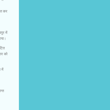
दित कर
ुर में
 गया।
घटित
मार को
में
न्त