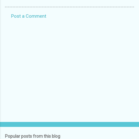
Post a Comment
C
o
m
m
e
n
t
s
Popular posts from this blog