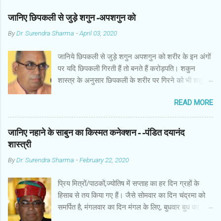
जानिए छिपकली से जुड़े शगुन-अपशगुन को
By
Dr. Surendra Sharma
-
April 03, 2020
जानिये छिपकली से जुड़े शगुन अपशगुन को शरीर के इन अंगों
पर यदि छिपकली गिरती हैं तो बनते हैं करोड़पति। शकुन
शास्त्र के अनुसार छिपकली के शरीर पर गिरने को भी शकुन/
अपशकुन माना जाता है सामान्यतया दो प्रकार की छिपकलियां
READ MORE
पाई जाती है, एक जंगली और एक घरेलू। छिपकली की जंगली
नस्ल को गिरगिट कहा जाता है जबकि घरों में पाई जाने वाली
छिपकली घरेलू छिपकली कही जाती है। शकुन शास्त्र के
जानिए नहाने के साबुन का किस्मत कनेक्शन--पंडित दयानंद
अनुसार छिपकली के शरीर पर गिरने को भी शकुन/अपशकुन
शास्त्री
माना जाता है। स्त्री के शरीर के बायें भाग पर, पुरुष के शरीर
By
Dr. Surendra Sharma
-
February 22, 2020
के दाहिनी तरफ गिरना ठीक होता है। इसी प्रकार छिपकली का
नीचे से ऊपर की ओर चढ़ना शुभ माना जाता है। ऊपर से नीचे
प्रिय मित्रों/पाठकों,ज्योतिष में सप्ताह का हर दिन ग्रहों के
की ओर गिरना अच्छा नहीं होता। रविवार या मंगलवार को लाल
हिसाब से तय किया गए हैं। जैसे सोमवार का दिन चंद्रमा को
रंग की छिपकली तथा शनिवार को काले रंग की छिपकली से
समर्पित है, मंगलवार का दिन मंगल के लिए, बुधवार बुध का
कम हानि होती है। ✍🏻✍🏻🌷🌷👉🏻👉🏻 छिपकली होती है मां
कारक है, गुरुवार का दिन गुरु के लिए। ज्योतिष में हर दिन