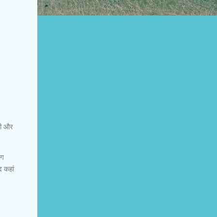
ती और
ाग
द कहां