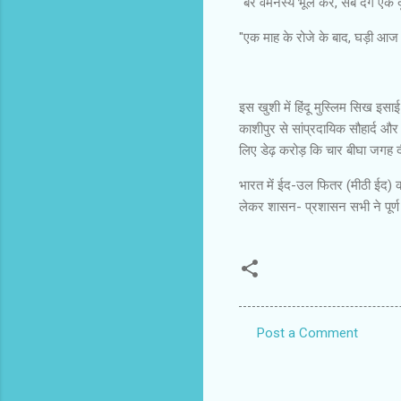
"बैर वैमनस्य भूल कर, सब देंगे एक 
"एक माह के रोजे के बाद, घड़ी आज 
इस खुशी में हिंदू मुस्लिम सिख इसा
काशीपुर से सांप्रदायिक सौहार्द औ
लिए डेढ़ करोड़ कि चार बीघा जगह 
भारत में ईद-उल फितर (मीठी ईद) का
लेकर शासन- प्रशासन सभी ने पूर्ण त
Post a Comment
C
o