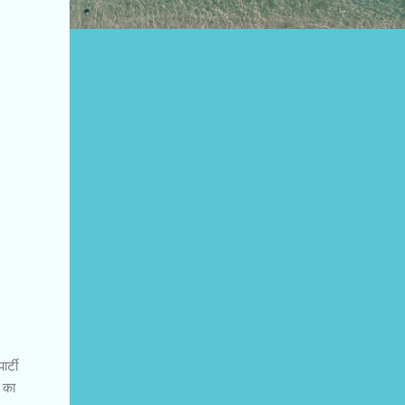
र्टी
य का