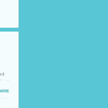
 है
नस्ल को
त्र के
 MORE
ाग पर,
चढ़ना
की