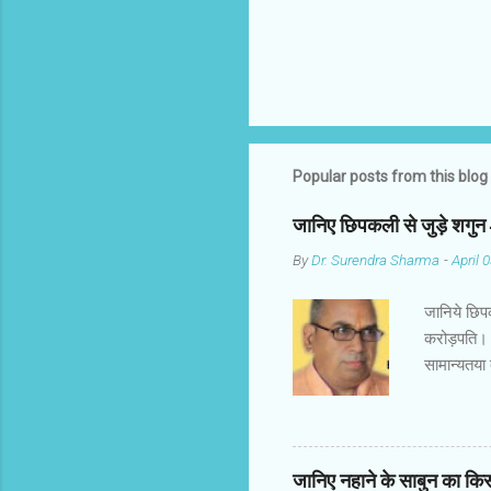
Popular posts from this blog
जानिए छिपकली से जुड़े शगु
By
Dr. Surendra Sharma
-
April 
जानिये छिप
करोड़पति। 
सामान्यतया
गिरगिट कहा
अनुसार छिप
पुरुष के श
शुभ माना ज
जानिए नहाने के साबुन का कि