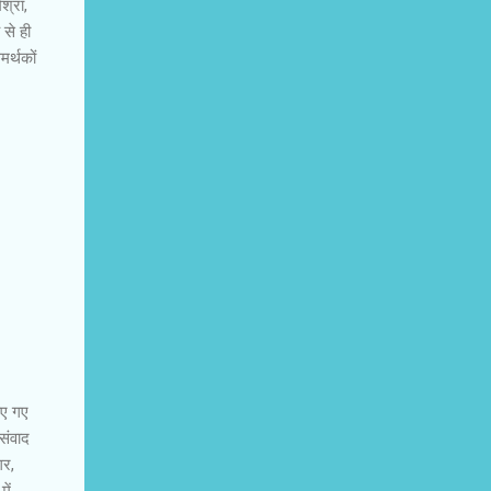
श्रा,
 से ही
मर्थकों
िए गए
 संवाद
गर,
ें