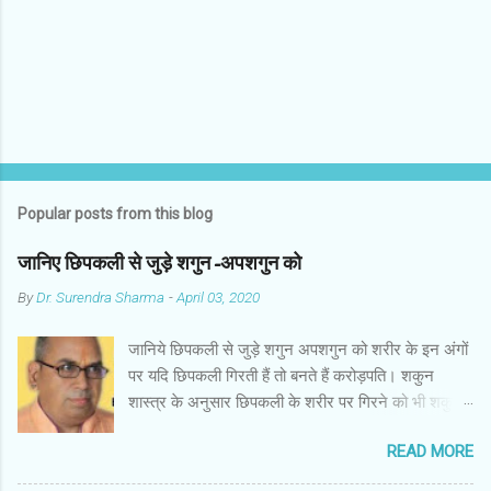
s
Popular posts from this blog
जानिए छिपकली से जुड़े शगुन-अपशगुन को
By
Dr. Surendra Sharma
-
April 03, 2020
जानिये छिपकली से जुड़े शगुन अपशगुन को शरीर के इन अंगों
पर यदि छिपकली गिरती हैं तो बनते हैं करोड़पति। शकुन
शास्त्र के अनुसार छिपकली के शरीर पर गिरने को भी शकुन/
अपशकुन माना जाता है सामान्यतया दो प्रकार की छिपकलियां
READ MORE
पाई जाती है, एक जंगली और एक घरेलू। छिपकली की जंगली
नस्ल को गिरगिट कहा जाता है जबकि घरों में पाई जाने वाली