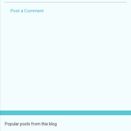
Post a Comment
C
o
m
m
e
n
t
s
Popular posts from this blog