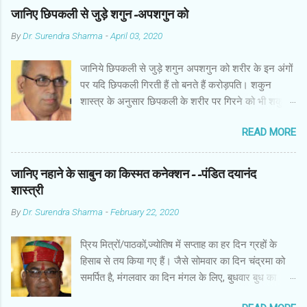
जानिए छिपकली से जुड़े शगुन-अपशगुन को
By
Dr. Surendra Sharma
-
April 03, 2020
जानिये छिपकली से जुड़े शगुन अपशगुन को शरीर के इन अंगों
पर यदि छिपकली गिरती हैं तो बनते हैं करोड़पति। शकुन
शास्त्र के अनुसार छिपकली के शरीर पर गिरने को भी शकुन/
अपशकुन माना जाता है सामान्यतया दो प्रकार की छिपकलियां
READ MORE
पाई जाती है, एक जंगली और एक घरेलू। छिपकली की जंगली
नस्ल को गिरगिट कहा जाता है जबकि घरों में पाई जाने वाली
छिपकली घरेलू छिपकली कही जाती है। शकुन शास्त्र के
जानिए नहाने के साबुन का किस्मत कनेक्शन--पंडित दयानंद
अनुसार छिपकली के शरीर पर गिरने को भी शकुन/अपशकुन
शास्त्री
माना जाता है। स्त्री के शरीर के बायें भाग पर, पुरुष के शरीर
By
Dr. Surendra Sharma
-
February 22, 2020
के दाहिनी तरफ गिरना ठीक होता है। इसी प्रकार छिपकली का
नीचे से ऊपर की ओर चढ़ना शुभ माना जाता है। ऊपर से नीचे
प्रिय मित्रों/पाठकों,ज्योतिष में सप्ताह का हर दिन ग्रहों के
की ओर गिरना अच्छा नहीं होता। रविवार या मंगलवार को लाल
हिसाब से तय किया गए हैं। जैसे सोमवार का दिन चंद्रमा को
रंग की छिपकली तथा शनिवार को काले रंग की छिपकली से
समर्पित है, मंगलवार का दिन मंगल के लिए, बुधवार बुध का
कम हानि होती है। ✍🏻✍🏻🌷🌷👉🏻👉🏻 छिपकली होती है मां
कारक है, गुरुवार का दिन गुरु के लिए। ज्योतिष में हर दिन
लक्ष्मी का प्रतीक -- घर में छिपकली देखकर हम उसे भगाने