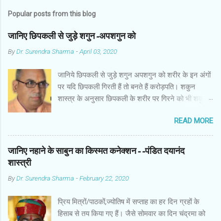
Popular posts from this blog
जानिए छिपकली से जुड़े शगुन-अपशगुन को
By
Dr. Surendra Sharma
-
April 03, 2020
जानिये छिपकली से जुड़े शगुन अपशगुन को शरीर के इन अंगों
पर यदि छिपकली गिरती हैं तो बनते हैं करोड़पति। शकुन
शास्त्र के अनुसार छिपकली के शरीर पर गिरने को भी शकुन/
अपशकुन माना जाता है सामान्यतया दो प्रकार की छिपकलियां
READ MORE
पाई जाती है, एक जंगली और एक घरेलू। छिपकली की जंगली
नस्ल को गिरगिट कहा जाता है जबकि घरों में पाई जाने वाली
छिपकली घरेलू छिपकली कही जाती है। शकुन शास्त्र के
जानिए नहाने के साबुन का किस्मत कनेक्शन--पंडित दयानंद
अनुसार छिपकली के शरीर पर गिरने को भी शकुन/अपशकुन
शास्त्री
माना जाता है। स्त्री के शरीर के बायें भाग पर, पुरुष के शरीर
By
Dr. Surendra Sharma
-
February 22, 2020
के दाहिनी तरफ गिरना ठीक होता है। इसी प्रकार छिपकली का
नीचे से ऊपर की ओर चढ़ना शुभ माना जाता है। ऊपर से नीचे
प्रिय मित्रों/पाठकों,ज्योतिष में सप्ताह का हर दिन ग्रहों के
की ओर गिरना अच्छा नहीं होता। रविवार या मंगलवार को लाल
हिसाब से तय किया गए हैं। जैसे सोमवार का दिन चंद्रमा को
रंग की छिपकली तथा शनिवार को काले रंग की छिपकली से