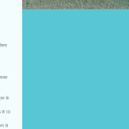
घोषणा
सशक्त
ूबर के
 5 से 10
अलग से