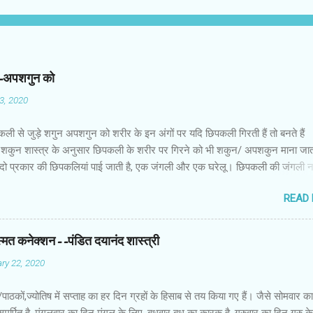
न-अपशगुन को
03, 2020
कली से जुड़े शगुन अपशगुन को शरीर के इन अंगों पर यदि छिपकली गिरती हैं तो बनते हैं
शकुन शास्त्र के अनुसार छिपकली के शरीर पर गिरने को भी शकुन/ अपशकुन माना जाता
 दो प्रकार की छिपकलियां पाई जाती है, एक जंगली और एक घरेलू। छिपकली की जंगली 
 जाता है जबकि घरों में पाई जाने वाली छिपकली घरेलू छिपकली कही जाती है। शकुन शास्
READ
कली के शरीर पर गिरने को भी शकुन/अपशकुन माना जाता है। स्त्री के शरीर के बायें भ
रीर के दाहिनी तरफ गिरना ठीक होता है। इसी प्रकार छिपकली का नीचे से ऊपर की ओर 
ाता है। ऊपर से नीचे की ओर गिरना अच्छा नहीं होता। रविवार या मंगलवार को लाल रंग 
स्मत कनेक्शन--पंडित दयानंद शास्त्री
 शनिवार को काले रंग की छिपकली से कम हानि होती है। ✍🏻✍🏻🌷🌷👉🏻👉🏻 छिपकली हो
ry 22, 2020
 का प्रतीक -- घर में छिपकली देखकर हम उसे भगाने लगते हैं, लेकिन वो कोई ऐसा जीव नहीं 
ा कुछ नुकसान होता है। वैसे घर में छिपकली का दिखा जाना एक सामान्य-सी बात है। ये म
ों/पाठकों,ज्योतिष में सप्ताह का हर दिन ग्रहों के हिसाब से तय किया गए हैं। जैसे सोमवार क
किंतु जीव-जंतुओं और मनुष्य को प्रकृति का एक अहम हिस्स...