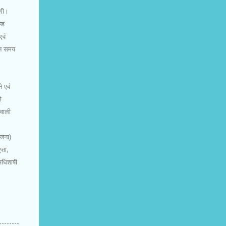
एगी।
्ड
एवं
तान समय
े एवं
ो
 वाली
योजना)
्ता,
अधिशाषी