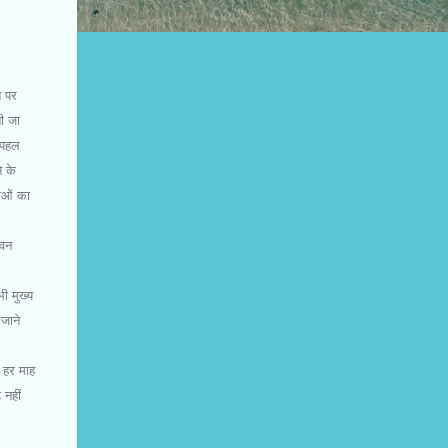
ि पर
ती जा
द पहल
े के
नाओं का
ीवन
ी मुख्य
 जाने
ि हर माह
 नहीं