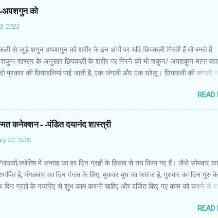
न-अपशगुन को
03, 2020
कली से जुड़े शगुन अपशगुन को शरीर के इन अंगों पर यदि छिपकली गिरती हैं तो बनते हैं
शकुन शास्त्र के अनुसार छिपकली के शरीर पर गिरने को भी शकुन/ अपशकुन माना जाता
 दो प्रकार की छिपकलियां पाई जाती है, एक जंगली और एक घरेलू। छिपकली की जंगली 
 जाता है जबकि घरों में पाई जाने वाली छिपकली घरेलू छिपकली कही जाती है। शकुन शास्
READ
कली के शरीर पर गिरने को भी शकुन/अपशकुन माना जाता है। स्त्री के शरीर के बायें भ
रीर के दाहिनी तरफ गिरना ठीक होता है। इसी प्रकार छिपकली का नीचे से ऊपर की ओर 
ाता है। ऊपर से नीचे की ओर गिरना अच्छा नहीं होता। रविवार या मंगलवार को लाल रंग 
स्मत कनेक्शन--पंडित दयानंद शास्त्री
 शनिवार को काले रंग की छिपकली से कम हानि होती है। ✍🏻✍🏻🌷🌷👉🏻👉🏻 छिपकली हो
ry 22, 2020
 का प्रतीक -- घर में छिपकली देखकर हम उसे भगाने लगते हैं, लेकिन वो कोई ऐसा जीव नहीं 
ा कुछ नुकसान होता है। वैसे घर में छिपकली का दिखा जाना एक सामान्य-सी बात है। ये म
ों/पाठकों,ज्योतिष में सप्ताह का हर दिन ग्रहों के हिसाब से तय किया गए हैं। जैसे सोमवार क
किंतु जीव-जंतुओं और मनुष्य को प्रकृति का एक अहम हिस्स...
समर्पित है, मंगलवार का दिन मंगल के लिए, बुधवार बुध का कारक है, गुरुवार का दिन गुरु 
ं हर दिन ग्रहों के नजरिए से शुभ काम करनी चाहिए और वर्जित किए गए काम को करने से 
सब नहाते समय साबुन का इस्तेमाल करते हैं। साथ ही हम अपनी पसंद के हिसाब से साबुन
READ
क्या आप जानते हैं कि ज्योतिष शास्त्र के हिसाब से हमें किस तरह के साबुन का इस्तेमाल 