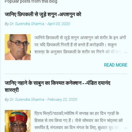
Popular posts from this blog
जानिए छिपकली से जुड़े शगुन-अपशगुन को
By
Dr. Surendra Sharma
-
April 03, 2020
जानिये छिपकली से जुड़े शगुन अपशगुन को शरीर के इन अंगों
पर यदि छिपकली गिरती हैं तो बनते हैं करोड़पति। शकुन
शास्त्र के अनुसार छिपकली के शरीर पर गिरने को भी शकुन/
अपशकुन माना जाता है सामान्यतया दो प्रकार की छिपकलियां
READ MORE
पाई जाती है, एक जंगली और एक घरेलू। छिपकली की जंगली
नस्ल को गिरगिट कहा जाता है जबकि घरों में पाई जाने वाली
छिपकली घरेलू छिपकली कही जाती है। शकुन शास्त्र के
जानिए नहाने के साबुन का किस्मत कनेक्शन--पंडित दयानंद
अनुसार छिपकली के शरीर पर गिरने को भी शकुन/अपशकुन
शास्त्री
माना जाता है। स्त्री के शरीर के बायें भाग पर, पुरुष के शरीर
By
Dr. Surendra Sharma
-
February 22, 2020
के दाहिनी तरफ गिरना ठीक होता है। इसी प्रकार छिपकली का
नीचे से ऊपर की ओर चढ़ना शुभ माना जाता है। ऊपर से नीचे
प्रिय मित्रों/पाठकों,ज्योतिष में सप्ताह का हर दिन ग्रहों के
की ओर गिरना अच्छा नहीं होता। रविवार या मंगलवार को लाल
हिसाब से तय किया गए हैं। जैसे सोमवार का दिन चंद्रमा को
रंग की छिपकली तथा शनिवार को काले रंग की छिपकली से
समर्पित है, मंगलवार का दिन मंगल के लिए, बुधवार बुध का
कम हानि होती है। ✍🏻✍🏻🌷🌷👉🏻👉🏻 छिपकली होती है मां