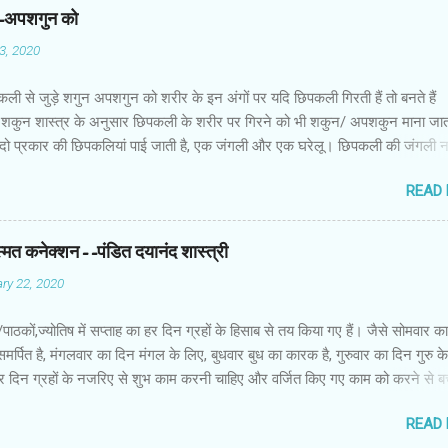
न-अपशगुन को
03, 2020
कली से जुड़े शगुन अपशगुन को शरीर के इन अंगों पर यदि छिपकली गिरती हैं तो बनते हैं
शकुन शास्त्र के अनुसार छिपकली के शरीर पर गिरने को भी शकुन/ अपशकुन माना जाता
 दो प्रकार की छिपकलियां पाई जाती है, एक जंगली और एक घरेलू। छिपकली की जंगली 
 जाता है जबकि घरों में पाई जाने वाली छिपकली घरेलू छिपकली कही जाती है। शकुन शास्
READ
कली के शरीर पर गिरने को भी शकुन/अपशकुन माना जाता है। स्त्री के शरीर के बायें भ
रीर के दाहिनी तरफ गिरना ठीक होता है। इसी प्रकार छिपकली का नीचे से ऊपर की ओर 
ाता है। ऊपर से नीचे की ओर गिरना अच्छा नहीं होता। रविवार या मंगलवार को लाल रंग 
स्मत कनेक्शन--पंडित दयानंद शास्त्री
 शनिवार को काले रंग की छिपकली से कम हानि होती है। ✍🏻✍🏻🌷🌷👉🏻👉🏻 छिपकली हो
ry 22, 2020
 का प्रतीक -- घर में छिपकली देखकर हम उसे भगाने लगते हैं, लेकिन वो कोई ऐसा जीव नहीं 
ा कुछ नुकसान होता है। वैसे घर में छिपकली का दिखा जाना एक सामान्य-सी बात है। ये म
ों/पाठकों,ज्योतिष में सप्ताह का हर दिन ग्रहों के हिसाब से तय किया गए हैं। जैसे सोमवार क
किंतु जीव-जंतुओं और मनुष्य को प्रकृति का एक अहम हिस्स...
समर्पित है, मंगलवार का दिन मंगल के लिए, बुधवार बुध का कारक है, गुरुवार का दिन गुरु 
ं हर दिन ग्रहों के नजरिए से शुभ काम करनी चाहिए और वर्जित किए गए काम को करने से 
सब नहाते समय साबुन का इस्तेमाल करते हैं। साथ ही हम अपनी पसंद के हिसाब से साबुन
READ
क्या आप जानते हैं कि ज्योतिष शास्त्र के हिसाब से हमें किस तरह के साबुन का इस्तेमाल 