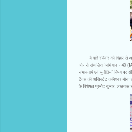
ये बातें रविवार को बिहार से आये
ओर से संचालित 'अभियान - 40 (IAS)
संभावनायें एवं चुनौतियां' विषय प
टैक्स की असिस्टेंट कमिश्नर मोना 
के विशेषज्ञ प्रमोद कुमार, लखनऊ