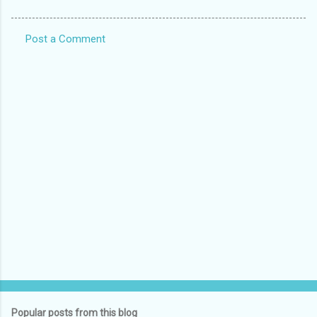
Post a Comment
C
o
m
m
e
n
t
s
Popular posts from this blog