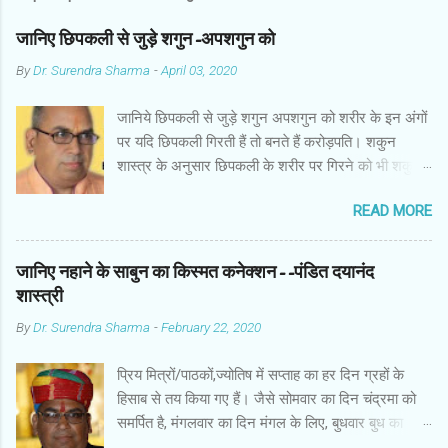
जानिए छिपकली से जुड़े शगुन-अपशगुन को
By
Dr. Surendra Sharma
-
April 03, 2020
जानिये छिपकली से जुड़े शगुन अपशगुन को शरीर के इन अंगों
पर यदि छिपकली गिरती हैं तो बनते हैं करोड़पति। शकुन
शास्त्र के अनुसार छिपकली के शरीर पर गिरने को भी शकुन/
अपशकुन माना जाता है सामान्यतया दो प्रकार की छिपकलियां
READ MORE
पाई जाती है, एक जंगली और एक घरेलू। छिपकली की जंगली
नस्ल को गिरगिट कहा जाता है जबकि घरों में पाई जाने वाली
छिपकली घरेलू छिपकली कही जाती है। शकुन शास्त्र के
जानिए नहाने के साबुन का किस्मत कनेक्शन--पंडित दयानंद
अनुसार छिपकली के शरीर पर गिरने को भी शकुन/अपशकुन
शास्त्री
माना जाता है। स्त्री के शरीर के बायें भाग पर, पुरुष के शरीर
By
Dr. Surendra Sharma
-
February 22, 2020
के दाहिनी तरफ गिरना ठीक होता है। इसी प्रकार छिपकली का
नीचे से ऊपर की ओर चढ़ना शुभ माना जाता है। ऊपर से नीचे
प्रिय मित्रों/पाठकों,ज्योतिष में सप्ताह का हर दिन ग्रहों के
की ओर गिरना अच्छा नहीं होता। रविवार या मंगलवार को लाल
हिसाब से तय किया गए हैं। जैसे सोमवार का दिन चंद्रमा को
रंग की छिपकली तथा शनिवार को काले रंग की छिपकली से
समर्पित है, मंगलवार का दिन मंगल के लिए, बुधवार बुध का
कम हानि होती है। ✍🏻✍🏻🌷🌷👉🏻👉🏻 छिपकली होती है मां
कारक है, गुरुवार का दिन गुरु के लिए। ज्योतिष में हर दिन