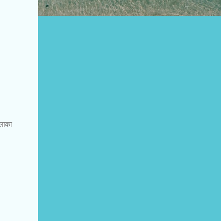
शलाका