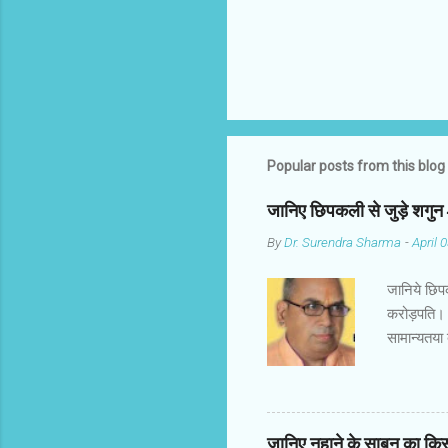
Popular posts from this blog
जानिए छिपकली से जुड़े शगु
By
Dr. Surendra Sharma
-
April 
जानिये छिप
करोड़पति। 
सामान्यतया
गिरगिट कहा
अनुसार छिप
पुरुष के श
शुभ माना ज
जानिए नहाने के साबुन का कि