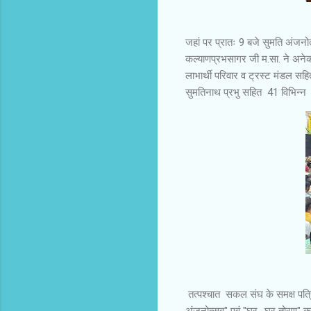
जहां पर प्रातः 9 बजे सुमति अंजनो
कल्याणप्रभसागर जी म.सा. ने अनेक
लाभार्थी परिवार व ट्रस्ट मंडल सह
सुमतिनाथ प्रभु सहित 41 विभिन्न 
तत्पश्चात सकल संघ के समक्ष पत्र
अंजनोत्सव" एवं "घर- घर तोरण" का