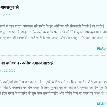
न-अपशगुन को
03, 2020
कली से जुड़े शगुन अपशगुन को शरीर के इन अंगों पर यदि छिपकली गिरती हैं तो बनते हैं
शकुन शास्त्र के अनुसार छिपकली के शरीर पर गिरने को भी शकुन/ अपशकुन माना जाता
 दो प्रकार की छिपकलियां पाई जाती है, एक जंगली और एक घरेलू। छिपकली की जंगली 
 जाता है जबकि घरों में पाई जाने वाली छिपकली घरेलू छिपकली कही जाती है। शकुन शास्
READ
कली के शरीर पर गिरने को भी शकुन/अपशकुन माना जाता है। स्त्री के शरीर के बायें भ
रीर के दाहिनी तरफ गिरना ठीक होता है। इसी प्रकार छिपकली का नीचे से ऊपर की ओर 
ाता है। ऊपर से नीचे की ओर गिरना अच्छा नहीं होता। रविवार या मंगलवार को लाल रंग 
स्मत कनेक्शन--पंडित दयानंद शास्त्री
 शनिवार को काले रंग की छिपकली से कम हानि होती है। ✍🏻✍🏻🌷🌷👉🏻👉🏻 छिपकली हो
ry 22, 2020
 का प्रतीक -- घर में छिपकली देखकर हम उसे भगाने लगते हैं, लेकिन वो कोई ऐसा जीव नहीं 
ा कुछ नुकसान होता है। वैसे घर में छिपकली का दिखा जाना एक सामान्य-सी बात है। ये म
ों/पाठकों,ज्योतिष में सप्ताह का हर दिन ग्रहों के हिसाब से तय किया गए हैं। जैसे सोमवार क
किंतु जीव-जंतुओं और मनुष्य को प्रकृति का एक अहम हिस्स...
समर्पित है, मंगलवार का दिन मंगल के लिए, बुधवार बुध का कारक है, गुरुवार का दिन गुरु 
ं हर दिन ग्रहों के नजरिए से शुभ काम करनी चाहिए और वर्जित किए गए काम को करने से 
सब नहाते समय साबुन का इस्तेमाल करते हैं। साथ ही हम अपनी पसंद के हिसाब से साबुन
READ
क्या आप जानते हैं कि ज्योतिष शास्त्र के हिसाब से हमें किस तरह के साबुन का इस्तेमाल 