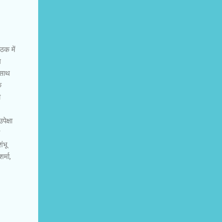
ठक में
म
 साथ
ि
ी
ेक्षा
ंभू
र्मा,