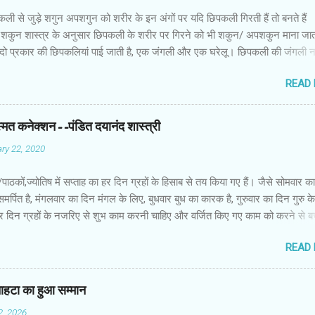
कली से जुड़े शगुन अपशगुन को शरीर के इन अंगों पर यदि छिपकली गिरती हैं तो बनते हैं
शकुन शास्त्र के अनुसार छिपकली के शरीर पर गिरने को भी शकुन/ अपशकुन माना जाता
 दो प्रकार की छिपकलियां पाई जाती है, एक जंगली और एक घरेलू। छिपकली की जंगली 
 जाता है जबकि घरों में पाई जाने वाली छिपकली घरेलू छिपकली कही जाती है। शकुन शास्
READ
कली के शरीर पर गिरने को भी शकुन/अपशकुन माना जाता है। स्त्री के शरीर के बायें भ
रीर के दाहिनी तरफ गिरना ठीक होता है। इसी प्रकार छिपकली का नीचे से ऊपर की ओर 
ाता है। ऊपर से नीचे की ओर गिरना अच्छा नहीं होता। रविवार या मंगलवार को लाल रंग 
स्मत कनेक्शन--पंडित दयानंद शास्त्री
 शनिवार को काले रंग की छिपकली से कम हानि होती है। ✍🏻✍🏻🌷🌷👉🏻👉🏻 छिपकली हो
ry 22, 2020
 का प्रतीक -- घर में छिपकली देखकर हम उसे भगाने लगते हैं, लेकिन वो कोई ऐसा जीव नहीं 
ा कुछ नुकसान होता है। वैसे घर में छिपकली का दिखा जाना एक सामान्य-सी बात है। ये म
ों/पाठकों,ज्योतिष में सप्ताह का हर दिन ग्रहों के हिसाब से तय किया गए हैं। जैसे सोमवार क
किंतु जीव-जंतुओं और मनुष्य को प्रकृति का एक अहम हिस्स...
समर्पित है, मंगलवार का दिन मंगल के लिए, बुधवार बुध का कारक है, गुरुवार का दिन गुरु 
ं हर दिन ग्रहों के नजरिए से शुभ काम करनी चाहिए और वर्जित किए गए काम को करने से 
सब नहाते समय साबुन का इस्तेमाल करते हैं। साथ ही हम अपनी पसंद के हिसाब से साबुन
READ
क्या आप जानते हैं कि ज्योतिष शास्त्र के हिसाब से हमें किस तरह के साबुन का इस्तेमाल 
े शास्त्रों में मानसिक शुद्धि के साथ ही शारीरिक शुचिता को भी बहुत महत्त्व दिया गया है। क
र में ही स्वस्थ मन निवास करता है और शरीर के स्वस्थ रहने के लिए शरीर को स्वच्छ रखन
प नाहटा का हुआ सम्मान
शारीरिक स्वच्छता में स्नान की अग्रणी भूमिका है। प्रत्येक व्यक्ति को शारीरिक स्वच्छत
2, 2026