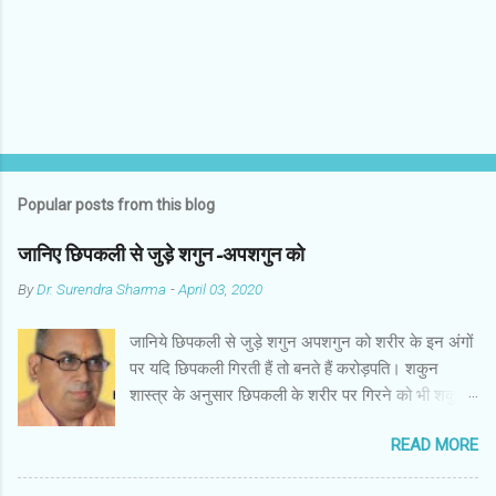
s
Popular posts from this blog
जानिए छिपकली से जुड़े शगुन-अपशगुन को
By
Dr. Surendra Sharma
-
April 03, 2020
जानिये छिपकली से जुड़े शगुन अपशगुन को शरीर के इन अंगों
पर यदि छिपकली गिरती हैं तो बनते हैं करोड़पति। शकुन
शास्त्र के अनुसार छिपकली के शरीर पर गिरने को भी शकुन/
अपशकुन माना जाता है सामान्यतया दो प्रकार की छिपकलियां
READ MORE
पाई जाती है, एक जंगली और एक घरेलू। छिपकली की जंगली
नस्ल को गिरगिट कहा जाता है जबकि घरों में पाई जाने वाली