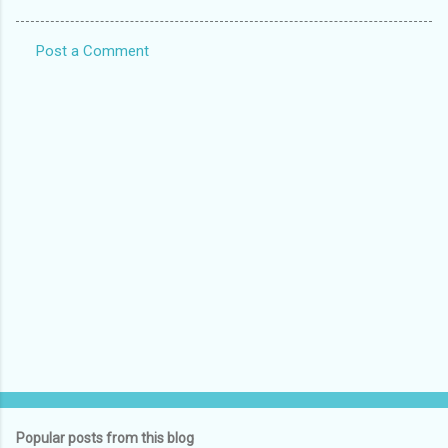
Post a Comment
C
o
m
m
e
n
t
s
Popular posts from this blog