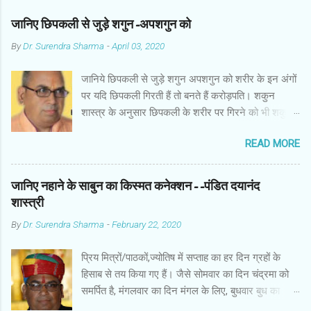
जानिए छिपकली से जुड़े शगुन-अपशगुन को
By
Dr. Surendra Sharma
-
April 03, 2020
जानिये छिपकली से जुड़े शगुन अपशगुन को शरीर के इन अंगों
पर यदि छिपकली गिरती हैं तो बनते हैं करोड़पति। शकुन
शास्त्र के अनुसार छिपकली के शरीर पर गिरने को भी शकुन/
अपशकुन माना जाता है सामान्यतया दो प्रकार की छिपकलियां
READ MORE
पाई जाती है, एक जंगली और एक घरेलू। छिपकली की जंगली
नस्ल को गिरगिट कहा जाता है जबकि घरों में पाई जाने वाली
छिपकली घरेलू छिपकली कही जाती है। शकुन शास्त्र के
जानिए नहाने के साबुन का किस्मत कनेक्शन--पंडित दयानंद
अनुसार छिपकली के शरीर पर गिरने को भी शकुन/अपशकुन
शास्त्री
माना जाता है। स्त्री के शरीर के बायें भाग पर, पुरुष के शरीर
By
Dr. Surendra Sharma
-
February 22, 2020
के दाहिनी तरफ गिरना ठीक होता है। इसी प्रकार छिपकली का
नीचे से ऊपर की ओर चढ़ना शुभ माना जाता है। ऊपर से नीचे
प्रिय मित्रों/पाठकों,ज्योतिष में सप्ताह का हर दिन ग्रहों के
की ओर गिरना अच्छा नहीं होता। रविवार या मंगलवार को लाल
हिसाब से तय किया गए हैं। जैसे सोमवार का दिन चंद्रमा को
रंग की छिपकली तथा शनिवार को काले रंग की छिपकली से
समर्पित है, मंगलवार का दिन मंगल के लिए, बुधवार बुध का
कम हानि होती है। ✍🏻✍🏻🌷🌷👉🏻👉🏻 छिपकली होती है मां
कारक है, गुरुवार का दिन गुरु के लिए। ज्योतिष में हर दिन