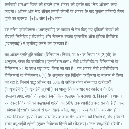
कर्मचारी आरक्षण हिस्से को घटाने वाले ऑफर को इसके बाद "नेट ऑफर" कहा
जाएगा। ऑफर और नेट ऑफर हमारी कंपनी के ऑफर के बाद चुकता इक्विटी शेयर
पूंजी का क्रमशः [●]% और [●]% होगा।
रेड हेरिंग प्रॉस्पेक्टस (“आरएचपी”) के माध्यम से पेश किए गए इक्विटी शेयरों को
बीएसई लिमिटेड (“बीएसई”) और नेशनल स्टॉक एक्सचेंज ऑफ इंडिया लिमिटेड
(“एनएसई”) में सूचीबद्ध करने का प्रस्ताव है।
यह ऑफर प्रतिभूति संविदा (विनियमन) नियम, 1957 के नियम 19(2)(बी) के
अनुसार, जैसा कि संशोधित ("एससीआरआर"), सेबी आईसीडीआर विनियमनों के
विनियमन 31 के साथ पढ़ा जाए, किया जा रहा है। यह ऑफर सेबी आईसीडीआर
विनियमनों के विनियमन 6(1) के अनुसार बुक बिल्डिंग प्रक्रिया के माध्यम से किया
जा रहा है, जिसमें शुद्ध ऑफर का 50% से अधिक योग्य संस्थागत खरीदारों
("क्यूआईबी") ("क्यूआईबी श्रेणी") को आनुपातिक आधार पर आवंटन के लिए
उपलब्ध होगा, बशर्ते कि हमारी कंपनी बीआरएलएम के परामर्श से, विवेकाधीन आधार
पर एंकर निवेशकों को क्यूआईबी श्रेणी का 60% तक आवंटित कर सकती है ("एंकर
निवेशक हिस्सा"), जिसमें से एक तिहाई घरेलू म्यूचुअल फंड के लिए आरक्षित होगा
एंकर निवेशक हिस्से में कम सब्सक्रिप्शन या गैर-आवंटन की स्थिति में, शेष इक्विटी
शेयर क्यूआईबी श्रेणी (एंकर निवेशक हिस्से को छोड़कर) ("नेट क्यूआईबी श्रेणी")