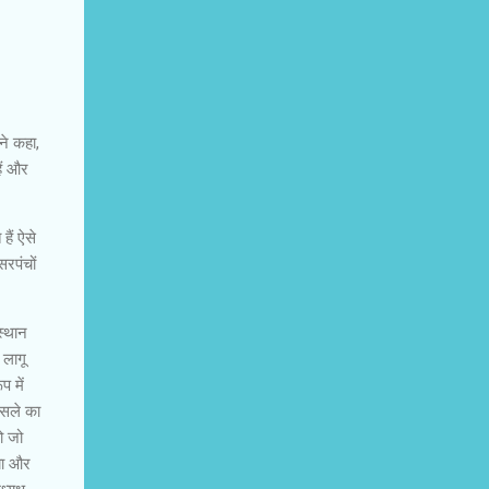
ने कहा,
ैं और
हैं ऐसे
सरपंचों
स्थान
 लागू
प में
ैसले का
ो जो
या और