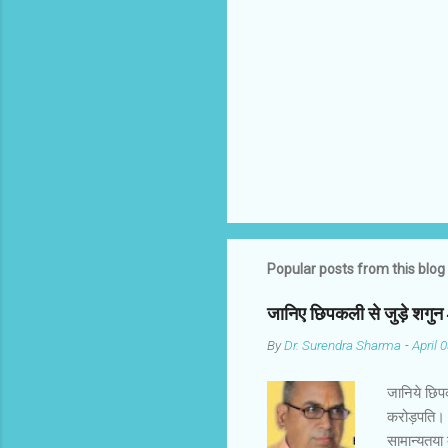
e
n
t
s
Popular posts from this blog
जानिए छिपकली से जुड़े शगु
By
Dr. Surendra Sharma
-
April 
जानिये छिप
करोड़पति। 
सामान्यतया