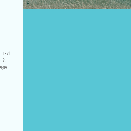
जा रही
 है,
ग्राम