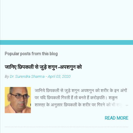
s
Popular posts from this blog
जानिए छिपकली से जुड़े शगुन-अपशगुन को
By
Dr. Surendra Sharma
-
April 03, 2020
जानिये छिपकली से जुड़े शगुन अपशगुन को शरीर के इन अंगों
पर यदि छिपकली गिरती हैं तो बनते हैं करोड़पति। शकुन
शास्त्र के अनुसार छिपकली के शरीर पर गिरने को भी शकुन/
अपशकुन माना जाता है सामान्यतया दो प्रकार की छिपकलियां
READ MORE
पाई जाती है, एक जंगली और एक घरेलू। छिपकली की जंगली
नस्ल को गिरगिट कहा जाता है जबकि घरों में पाई जाने वाली