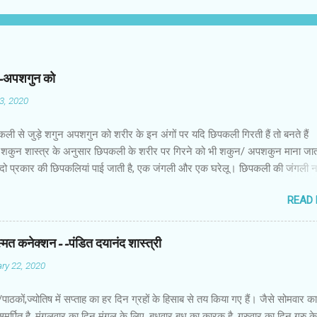
न-अपशगुन को
03, 2020
कली से जुड़े शगुन अपशगुन को शरीर के इन अंगों पर यदि छिपकली गिरती हैं तो बनते हैं
शकुन शास्त्र के अनुसार छिपकली के शरीर पर गिरने को भी शकुन/ अपशकुन माना जाता
 दो प्रकार की छिपकलियां पाई जाती है, एक जंगली और एक घरेलू। छिपकली की जंगली 
 जाता है जबकि घरों में पाई जाने वाली छिपकली घरेलू छिपकली कही जाती है। शकुन शास्
READ
कली के शरीर पर गिरने को भी शकुन/अपशकुन माना जाता है। स्त्री के शरीर के बायें भ
रीर के दाहिनी तरफ गिरना ठीक होता है। इसी प्रकार छिपकली का नीचे से ऊपर की ओर 
ाता है। ऊपर से नीचे की ओर गिरना अच्छा नहीं होता। रविवार या मंगलवार को लाल रंग 
स्मत कनेक्शन--पंडित दयानंद शास्त्री
 शनिवार को काले रंग की छिपकली से कम हानि होती है। ✍🏻✍🏻🌷🌷👉🏻👉🏻 छिपकली हो
ry 22, 2020
 का प्रतीक -- घर में छिपकली देखकर हम उसे भगाने लगते हैं, लेकिन वो कोई ऐसा जीव नहीं 
ा कुछ नुकसान होता है। वैसे घर में छिपकली का दिखा जाना एक सामान्य-सी बात है। ये म
ों/पाठकों,ज्योतिष में सप्ताह का हर दिन ग्रहों के हिसाब से तय किया गए हैं। जैसे सोमवार क
किंतु जीव-जंतुओं और मनुष्य को प्रकृति का एक अहम हिस्स...
समर्पित है, मंगलवार का दिन मंगल के लिए, बुधवार बुध का कारक है, गुरुवार का दिन गुरु 